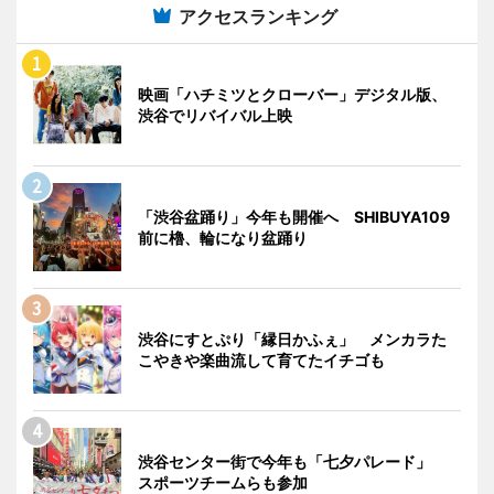
アクセスランキング
映画「ハチミツとクローバー」デジタル版、
渋谷でリバイバル上映
「渋谷盆踊り」今年も開催へ SHIBUYA109
前に櫓、輪になり盆踊り
渋谷にすとぷり「縁日かふぇ」 メンカラた
こやきや楽曲流して育てたイチゴも
渋谷センター街で今年も「七夕パレード」
スポーツチームらも参加