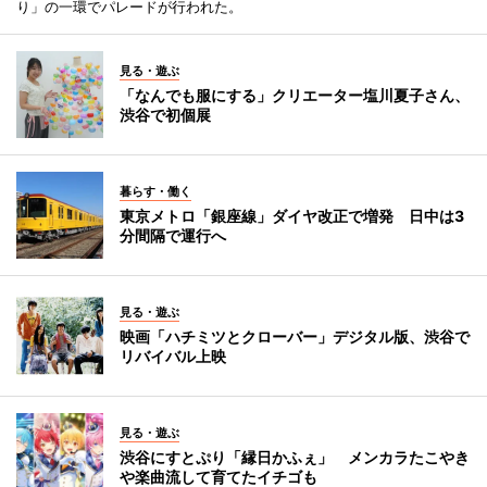
り」の一環でパレードが行われた。
見る・遊ぶ
「なんでも服にする」クリエーター塩川夏子さん、
渋谷で初個展
暮らす・働く
東京メトロ「銀座線」ダイヤ改正で増発 日中は3
分間隔で運行へ
見る・遊ぶ
映画「ハチミツとクローバー」デジタル版、渋谷で
リバイバル上映
見る・遊ぶ
渋谷にすとぷり「縁日かふぇ」 メンカラたこやき
や楽曲流して育てたイチゴも