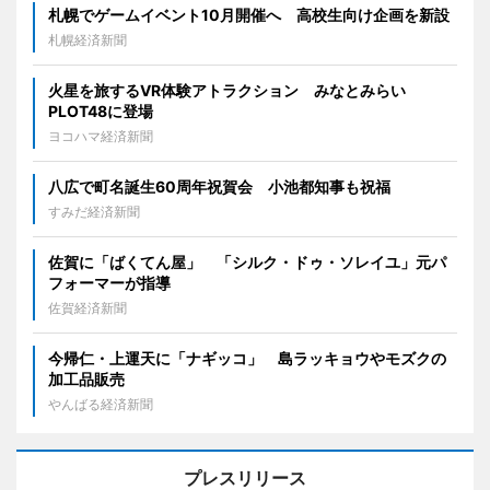
札幌でゲームイベント10月開催へ 高校生向け企画を新設
札幌経済新聞
火星を旅するVR体験アトラクション みなとみらい
PLOT48に登場
ヨコハマ経済新聞
八広で町名誕生60周年祝賀会 小池都知事も祝福
すみだ経済新聞
佐賀に「ばくてん屋」 「シルク・ドゥ・ソレイユ」元パ
フォーマーが指導
佐賀経済新聞
今帰仁・上運天に「ナギッコ」 島ラッキョウやモズクの
加工品販売
やんばる経済新聞
プレスリリース