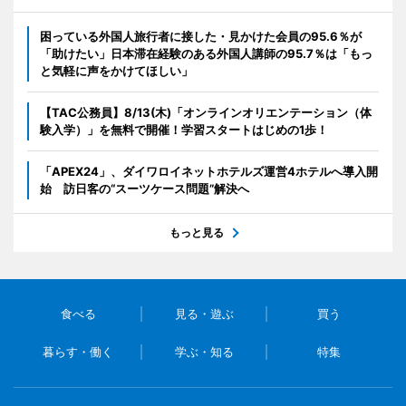
困っている外国人旅行者に接した・見かけた会員の95.6％が
「助けたい」日本滞在経験のある外国人講師の95.7％は「もっ
と気軽に声をかけてほしい」
【TAC公務員】8/13(木)「オンラインオリエンテーション（体
験入学）」を無料で開催！学習スタートはじめの1歩！
「APEX24」、ダイワロイネットホテルズ運営4ホテルへ導入開
始 訪日客の“スーツケース問題”解決へ
もっと見る
食べる
見る・遊ぶ
買う
暮らす・働く
学ぶ・知る
特集