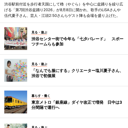
渋谷駅前付近を歩行者天国にして櫓（やぐら）を中心に盆踊りを繰り広
げる「第7回渋谷盆踊り2026」が8月8日に開かれ、歌手のLiSAさんや
伍代夏子さん、芸人・江頭2:50さんらゲスト陣も会場を盛り上げた。
見る・遊ぶ
渋谷センター街で今年も「七夕パレード」 スポー
ツチームらも参加
見る・遊ぶ
「なんでも服にする」クリエーター塩川夏子さん、
渋谷で初個展
暮らす・働く
東京メトロ「銀座線」ダイヤ改正で増発 日中は3
分間隔で運行へ
見る・遊ぶ