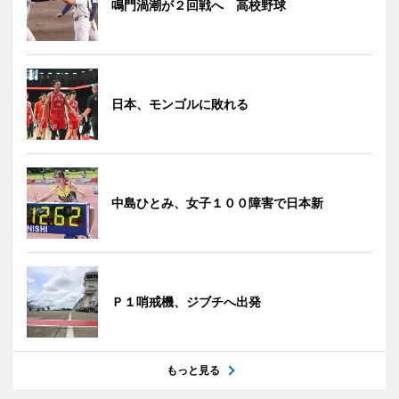
鳴門渦潮が２回戦へ 高校野球
日本、モンゴルに敗れる
中島ひとみ、女子１００障害で日本新
Ｐ１哨戒機、ジブチへ出発
もっと見る