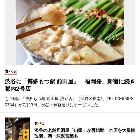
食べる
渋谷に「博多もつ鍋 前田屋」 福岡発、新宿に続き
都内2号店
もつ鍋店「博多もつ鍋 前田屋 渋谷店」（渋谷区神南1、TEL 03-5593-
0734）が7月19日、渋谷・神宮通りにオープンした。
食べる
渋谷の老舗居酒屋「山家」が再始動 本店を大規模
改装、朝・深夜営業も