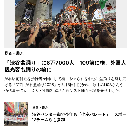
見る・遊ぶ
「渋谷盆踊り」に6万7000人 109前に櫓、外国人
観光客も踊りの輪に
渋谷駅前付近を歩行者天国にして櫓（やぐら）を中心に盆踊りを繰り広
げる「第7回渋谷盆踊り2026」が8月8日に開かれ、歌手のLiSAさんや
伍代夏子さん、芸人・江頭2:50さんらゲスト陣も会場を盛り上げた。
見る・遊ぶ
渋谷センター街で今年も「七夕パレード」 スポー
ツチームらも参加