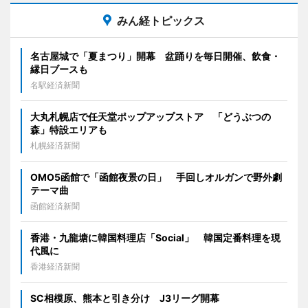
みん経トピックス
名古屋城で「夏まつり」開幕 盆踊りを毎日開催、飲食・
縁日ブースも
名駅経済新聞
大丸札幌店で任天堂ポップアップストア 「どうぶつの
森」特設エリアも
札幌経済新聞
OMO5函館で「函館夜景の日」 手回しオルガンで野外劇
テーマ曲
函館経済新聞
香港・九龍塘に韓国料理店「Social」 韓国定番料理を現
代風に
香港経済新聞
SC相模原、熊本と引き分け J3リーグ開幕