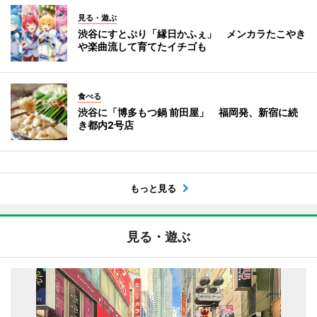
見る・遊ぶ
渋谷にすとぷり「縁日かふぇ」 メンカラたこやき
や楽曲流して育てたイチゴも
食べる
渋谷に「博多もつ鍋 前田屋」 福岡発、新宿に続
き都内2号店
もっと見る
見る・遊ぶ