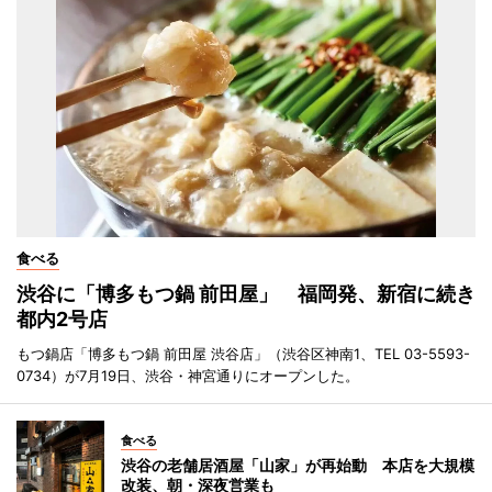
食べる
渋谷に「博多もつ鍋 前田屋」 福岡発、新宿に続き
都内2号店
もつ鍋店「博多もつ鍋 前田屋 渋谷店」（渋谷区神南1、TEL 03-5593-
0734）が7月19日、渋谷・神宮通りにオープンした。
食べる
渋谷の老舗居酒屋「山家」が再始動 本店を大規模
改装、朝・深夜営業も