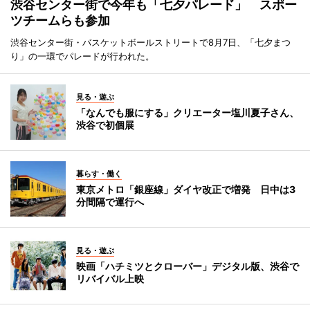
渋谷センター街で今年も「七夕パレード」 スポー
ツチームらも参加
渋谷センター街・バスケットボールストリートで8月7日、「七夕まつ
り」の一環でパレードが行われた。
見る・遊ぶ
「なんでも服にする」クリエーター塩川夏子さん、
渋谷で初個展
暮らす・働く
東京メトロ「銀座線」ダイヤ改正で増発 日中は3
分間隔で運行へ
見る・遊ぶ
映画「ハチミツとクローバー」デジタル版、渋谷で
リバイバル上映