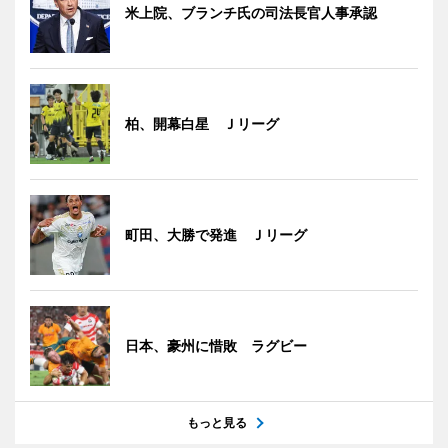
米上院、ブランチ氏の司法長官人事承認
柏、開幕白星 Ｊリーグ
町田、大勝で発進 Ｊリーグ
日本、豪州に惜敗 ラグビー
もっと見る