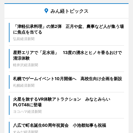
みん経トピックス
「津軽伝承料理」の第2弾 正月や盆、農事など人が集う場
に焦点を当てる
弘前経済新聞
星野エリアで「足水浴」 13度の湧水とヒノキ香るおけで
清涼体験
軽井沢経済新聞
札幌でゲームイベント10月開催へ 高校生向け企画を新設
札幌経済新聞
火星を旅するVR体験アトラクション みなとみらい
PLOT48に登場
ヨコハマ経済新聞
八広で町名誕生60周年祝賀会 小池都知事も祝福
すみだ経済新聞