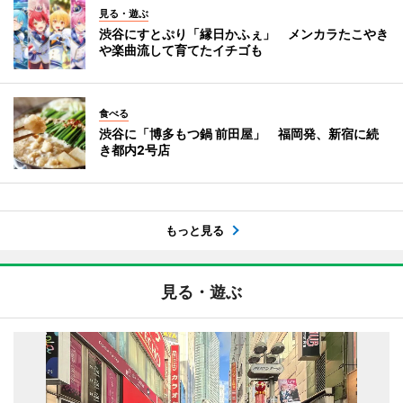
見る・遊ぶ
渋谷にすとぷり「縁日かふぇ」 メンカラたこやき
や楽曲流して育てたイチゴも
食べる
渋谷に「博多もつ鍋 前田屋」 福岡発、新宿に続
き都内2号店
もっと見る
見る・遊ぶ