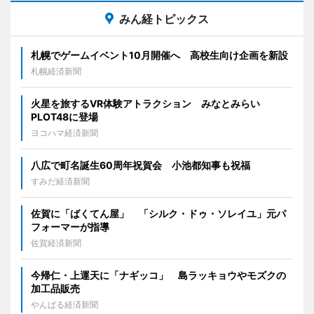
みん経トピックス
札幌でゲームイベント10月開催へ 高校生向け企画を新設
札幌経済新聞
火星を旅するVR体験アトラクション みなとみらい
PLOT48に登場
ヨコハマ経済新聞
八広で町名誕生60周年祝賀会 小池都知事も祝福
すみだ経済新聞
佐賀に「ばくてん屋」 「シルク・ドゥ・ソレイユ」元パ
フォーマーが指導
佐賀経済新聞
今帰仁・上運天に「ナギッコ」 島ラッキョウやモズクの
加工品販売
やんばる経済新聞