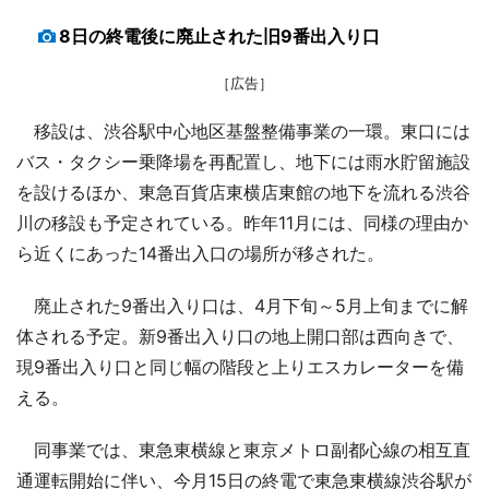
8日の終電後に廃止された旧9番出入り口
［広告］
移設は、渋谷駅中心地区基盤整備事業の一環。東口には
バス・タクシー乗降場を再配置し、地下には雨水貯留施設
を設けるほか、東急百貨店東横店東館の地下を流れる渋谷
川の移設も予定されている。昨年11月には、同様の理由か
ら近くにあった14番出入口の場所が移された。
廃止された9番出入り口は、4月下旬～5月上旬までに解
体される予定。新9番出入り口の地上開口部は西向きで、
現9番出入り口と同じ幅の階段と上りエスカレーターを備
える。
同事業では、東急東横線と東京メトロ副都心線の相互直
通運転開始に伴い、今月15日の終電で東急東横線渋谷駅が