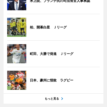
米上院、ブランチ氏の司法長官人事承認
柏、開幕白星 Ｊリーグ
町田、大勝で発進 Ｊリーグ
日本、豪州に惜敗 ラグビー
もっと見る