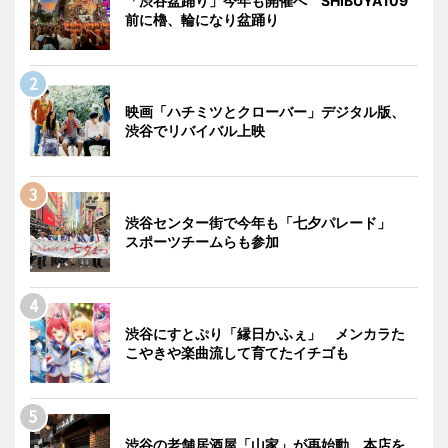
「渋谷盆踊り」今年も開催へ SHIBUYA109
前に櫓、輪になり盆踊り
映画「ハチミツとクローバー」デジタル版、
渋谷でリバイバル上映
渋谷センター街で今年も「七夕パレード」
スポーツチームらも参加
渋谷にすとぷり「縁日かふぇ」 メンカラた
こやきや楽曲流して育てたイチゴも
渋谷の老舗居酒屋「山家」が再始動 本店を