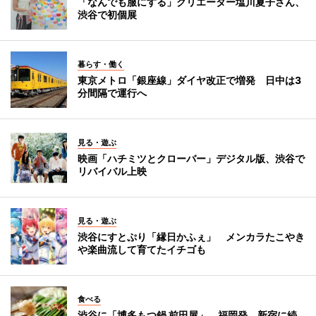
「なんでも服にする」クリエーター塩川夏子さん、
渋谷で初個展
暮らす・働く
東京メトロ「銀座線」ダイヤ改正で増発 日中は3
分間隔で運行へ
見る・遊ぶ
映画「ハチミツとクローバー」デジタル版、渋谷で
リバイバル上映
見る・遊ぶ
渋谷にすとぷり「縁日かふぇ」 メンカラたこやき
や楽曲流して育てたイチゴも
食べる
渋谷に「博多もつ鍋 前田屋」 福岡発、新宿に続