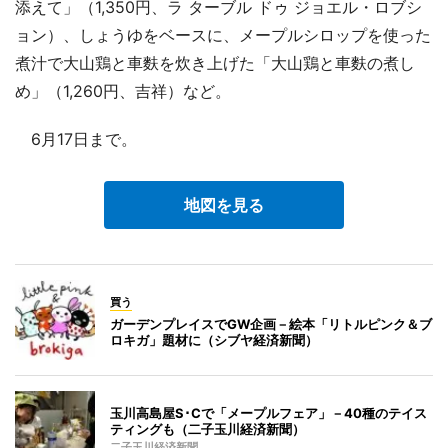
添えて」（1,350円、ラ ターブル ドゥ ジョエル・ロブシ
ョン）、しょうゆをベースに、メープルシロップを使った
煮汁で大山鶏と車麩を炊き上げた「大山鶏と車麩の煮し
め」（1,260円、吉祥）など。
6月17日まで。
地図を見る
買う
ガーデンプレイスでGW企画－絵本「リトルピンク＆ブ
ロキガ」題材に（シブヤ経済新聞）
玉川高島屋S･Cで「メープルフェア」－40種のテイス
ティングも（二子玉川経済新聞）
二子玉川経済新聞