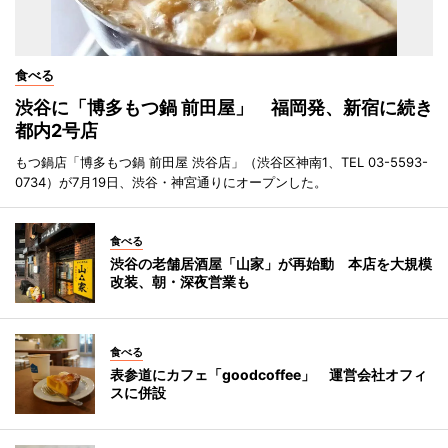
食べる
渋谷に「博多もつ鍋 前田屋」 福岡発、新宿に続き
都内2号店
もつ鍋店「博多もつ鍋 前田屋 渋谷店」（渋谷区神南1、TEL 03-5593-
0734）が7月19日、渋谷・神宮通りにオープンした。
食べる
渋谷の老舗居酒屋「山家」が再始動 本店を大規模
改装、朝・深夜営業も
食べる
表参道にカフェ「goodcoffee」 運営会社オフィ
スに併設