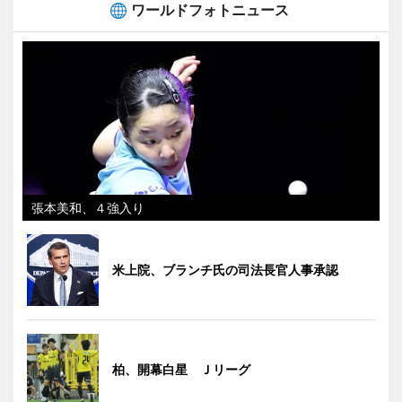
ワールドフォトニュース
張本美和、４強入り
米上院、ブランチ氏の司法長官人事承認
柏、開幕白星 Ｊリーグ