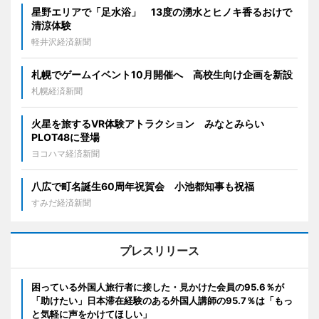
星野エリアで「足水浴」 13度の湧水とヒノキ香るおけで
清涼体験
軽井沢経済新聞
札幌でゲームイベント10月開催へ 高校生向け企画を新設
札幌経済新聞
火星を旅するVR体験アトラクション みなとみらい
PLOT48に登場
ヨコハマ経済新聞
八広で町名誕生60周年祝賀会 小池都知事も祝福
すみだ経済新聞
プレスリリース
困っている外国人旅行者に接した・見かけた会員の95.6％が
「助けたい」日本滞在経験のある外国人講師の95.7％は「もっ
と気軽に声をかけてほしい」