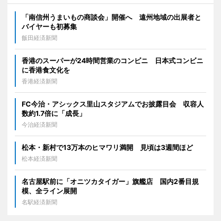
「南信州うまいもの商談会」開催へ 遠州地域の出展者と
バイヤーも初募集
飯田経済新聞
香港のスーパーが24時間営業のコンビニ 日本式コンビニ
に香港食文化を
香港経済新聞
FC今治・アシックス里山スタジアムでお披露目会 収容人
数約1.7倍に「成長」
今治経済新聞
松本・新村で13万本のヒマワリ満開 見頃は3週間ほど
松本経済新聞
名古屋駅前に「オニツカタイガー」旗艦店 国内2番目規
模、全ライン展開
名駅経済新聞