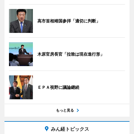
高市首相靖国参拝「適切に判断」
木原官房長官「拉致は現在進行形」
ＥＰＡ視野に議論継続
もっと見る
みん経トピックス