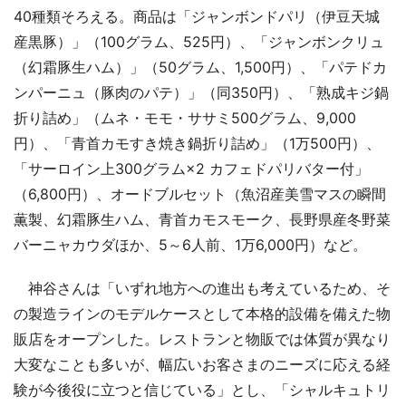
40種類そろえる。商品は「ジャンボンドパリ（伊豆天城
産黒豚）」（100グラム、525円）、「ジャンボンクリュ
（幻霜豚生ハム）」（50グラム、1,500円）、「パテドカ
ンパーニュ（豚肉のパテ）」（同350円）、「熟成キジ鍋
折り詰め」（ムネ・モモ・ササミ500グラム、9,000
円）、「青首カモすき焼き鍋折り詰め」（1万500円）、
「サーロイン上300グラム×2 カフェドパリバター付」
（6,800円）、オードブルセット（魚沼産美雪マスの瞬間
薫製、幻霜豚生ハム、青首カモスモーク、長野県産冬野菜
バーニャカウダほか、5～6人前、1万6,000円）など。
神谷さんは「いずれ地方への進出も考えているため、そ
の製造ラインのモデルケースとして本格的設備を備えた物
販店をオープンした。レストランと物販では体質が異なり
大変なことも多いが、幅広いお客さまのニーズに応える経
験が今後役に立つと信じている」とし、「シャルキュトリ