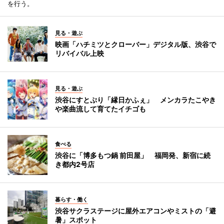
を行う。
見る・遊ぶ
映画「ハチミツとクローバー」デジタル版、渋谷で
リバイバル上映
見る・遊ぶ
渋谷にすとぷり「縁日かふぇ」 メンカラたこやき
や楽曲流して育てたイチゴも
食べる
渋谷に「博多もつ鍋 前田屋」 福岡発、新宿に続
き都内2号店
暮らす・働く
渋谷サクラステージに屋外エアコンやミストの「避
暑」スポット