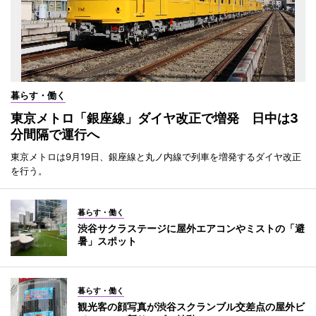
暮らす・働く
東京メトロ「銀座線」ダイヤ改正で増発 日中は3
分間隔で運行へ
東京メトロは9月19日、銀座線と丸ノ内線で列車を増発するダイヤ改正
を行う。
暮らす・働く
渋谷サクラステージに屋外エアコンやミストの「避
暑」スポット
暮らす・働く
観光客の顔写真が渋谷スクランブル交差点の屋外ビ