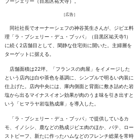
ブーシェリー（目黒区祐天寺）。
［広告］
同社社長でオーナーシェフの神谷英生さんが、ジビエ料
理「ラ・ブシェリー・デュ・ブッパ」（目黒区祐天寺1）
に続く2店舗目として、閑静な住宅街に開いた。主婦層を
ターゲットに据える。
店舗面積は22坪。「フランスの肉屋」をイメージした
という店内は白や茶色を基調に、シンプルで明るい内装に
仕上げた。店内中央には、庫内側面と背面に敷き詰めた岩
塩から出るマイナスイオン効果が肉のうま味を引き出すと
いう「ヒマラヤ岩塩熟成庫」を導入した。
「ラ・ブシェリー・デュ・ブッパ」で提供しているカ
モ、イノシシ、鹿などの熟成ジビエ肉のほか、パテ、ロー
ストビーフ、新たに作ったハムなどのフレンチ総菜を常時