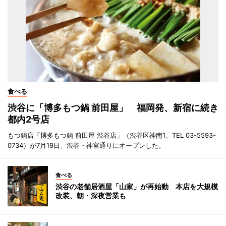
食べる
渋谷に「博多もつ鍋 前田屋」 福岡発、新宿に続き
都内2号店
もつ鍋店「博多もつ鍋 前田屋 渋谷店」（渋谷区神南1、TEL 03-5593-
0734）が7月19日、渋谷・神宮通りにオープンした。
食べる
渋谷の老舗居酒屋「山家」が再始動 本店を大規模
改装、朝・深夜営業も