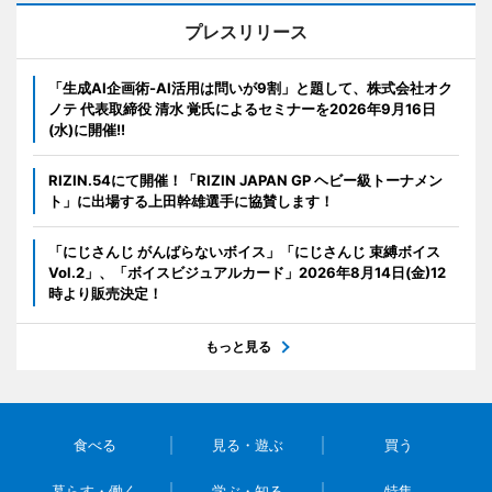
プレスリリース
「生成AI企画術-AI活用は問いが9割」と題して、株式会社オク
ノテ 代表取締役 清水 覚氏によるセミナーを2026年9月16日
(水)に開催!!
RIZIN.54にて開催！「RIZIN JAPAN GP ヘビー級トーナメン
ト」に出場する上田幹雄選手に協賛します！
「にじさんじ がんばらないボイス」「にじさんじ 束縛ボイス
Vol.2」、「ボイスビジュアルカード」2026年8月14日(金)12
時より販売決定！
もっと見る
食べる
見る・遊ぶ
買う
暮らす・働く
学ぶ・知る
特集