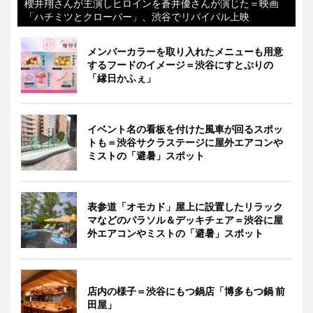
櫻井翔さんが主演しヒロインを蒼井優さんが演じた＝映画
「ハチミツとクローバー」、渋谷でリバイバル上映
メンバーカラーを取り入れたメニューも用意
するフードのイメージ＝渋谷にすとぷりの
「縁日かふぇ」
イベント名の看板を付けた風車が回るスポッ
トも＝渋谷サクラステージに屋外エアコンや
ミストの「避暑」スポット
表参道「オモカド」屋上に設置したリラック
マなどのパラソル＆デッキチェア＝渋谷に屋
外エアコンやミストの「避暑」スポット
店内の様子＝渋谷にもつ鍋店「博多もつ鍋 前
田屋」