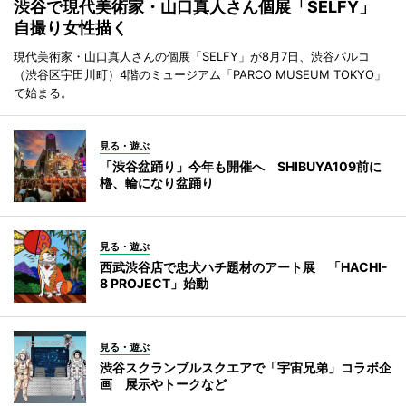
渋谷で現代美術家・山口真人さん個展「SELFY」
自撮り女性描く
現代美術家・山口真人さんの個展「SELFY」が8月7日、渋谷パルコ
（渋谷区宇田川町）4階のミュージアム「PARCO MUSEUM TOKYO」
で始まる。
見る・遊ぶ
「渋谷盆踊り」今年も開催へ SHIBUYA109前に
櫓、輪になり盆踊り
見る・遊ぶ
西武渋谷店で忠犬ハチ題材のアート展 「HACHI-
8 PROJECT」始動
見る・遊ぶ
渋谷スクランブルスクエアで「宇宙兄弟」コラボ企
画 展示やトークなど