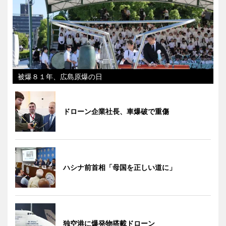
被爆８１年、広島原爆の日
ドローン企業社長、車爆破で重傷
ハシナ前首相「母国を正しい道に」
独空港に爆発物搭載ドローン