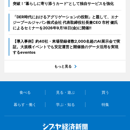
突破！“暮らしに寄り添うカード”として独自サービスを強化
「DER時代におけるアグリゲーションの役割」と題して、エナ
ジープールジャパン株式会社 代表取締役社長兼CEO 市村 健氏
によるセミナーを2026年9月18日(金)に開催!!
【導入事例】約40社・来場登録者数2,000名超のAI展示会で実
証。大規模イベントでも安定運営と開催後のデータ活用を実現
するeventos
もっと見る
食べる
見る・遊ぶ
買う
暮らす・働く
学ぶ・知る
特集