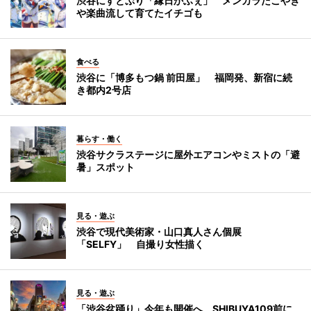
渋谷にすとぷり「縁日かふぇ」 メンカラたこやき
や楽曲流して育てたイチゴも
食べる
渋谷に「博多もつ鍋 前田屋」 福岡発、新宿に続
き都内2号店
暮らす・働く
渋谷サクラステージに屋外エアコンやミストの「避
暑」スポット
見る・遊ぶ
渋谷で現代美術家・山口真人さん個展
「SELFY」 自撮り女性描く
見る・遊ぶ
「渋谷盆踊り」今年も開催へ SHIBUYA109前に