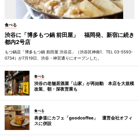
食べる
渋谷に「博多もつ鍋 前田屋」 福岡発、新宿に続き
都内2号店
もつ鍋店「博多もつ鍋 前田屋 渋谷店」（渋谷区神南1、TEL 03-5593-
0734）が7月19日、渋谷・神宮通りにオープンした。
食べる
渋谷の老舗居酒屋「山家」が再始動 本店を大規模
改装、朝・深夜営業も
食べる
表参道にカフェ「goodcoffee」 運営会社オフィ
スに併設