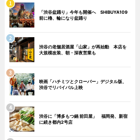
「渋谷盆踊り」今年も開催へ SHIBUYA109
前に櫓、輪になり盆踊り
渋谷の老舗居酒屋「山家」が再始動 本店を
大規模改装、朝・深夜営業も
映画「ハチミツとクローバー」デジタル版、
渋谷でリバイバル上映
渋谷に「博多もつ鍋 前田屋」 福岡発、新宿
に続き都内2号店