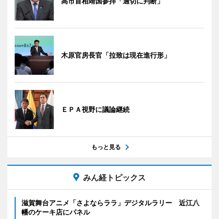
高市首相靖国参拝「適切に判断」
木原官房長官「拉致は現在進行形」
ＥＰＡ視野に議論継続
もっと見る
みん経トピックス
滋賀舞台アニメ「さよならララ」デジタルラリー 近江八
幡のケーキ店にパネル