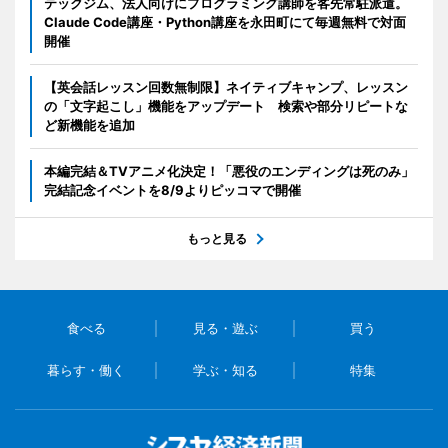
テックジム、法人向けにプログラミング講師を客先常駐派遣。
Claude Code講座・Python講座を永田町にて毎週無料で対面
開催
【英会話レッスン回数無制限】ネイティブキャンプ、レッスン
の「文字起こし」機能をアップデート 検索や部分リピートな
ど新機能を追加
本編完結＆TVアニメ化決定！「悪役のエンディングは死のみ」
完結記念イベントを8/9よりピッコマで開催
もっと見る
食べる
見る・遊ぶ
買う
暮らす・働く
学ぶ・知る
特集