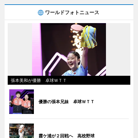
ワールドフォトニュース
張本美和が優勝 卓球ＷＴＴ
優勝の張本兄妹 卓球ＷＴＴ
霞ケ浦が２回戦へ 高校野球