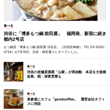
食べる
渋谷に「博多もつ鍋 前田屋」 福岡発、新宿に続き
都内2号店
もつ鍋店「博多もつ鍋 前田屋 渋谷店」（渋谷区神南1、TEL 03-5593-
0734）が7月19日、渋谷・神宮通りにオープンした。
食べる
渋谷の老舗居酒屋「山家」が再始動 本店を大規模
改装、朝・深夜営業も
食べる
表参道にカフェ「goodcoffee」 運営会社オフィ
スに併設