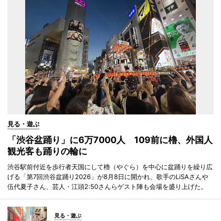
見る・遊ぶ
「渋谷盆踊り」に6万7000人 109前に櫓、外国人
観光客も踊りの輪に
渋谷駅前付近を歩行者天国にして櫓（やぐら）を中心に盆踊りを繰り広
げる「第7回渋谷盆踊り2026」が8月8日に開かれ、歌手のLiSAさんや
伍代夏子さん、芸人・江頭2:50さんらゲスト陣も会場を盛り上げた。
見る・遊ぶ