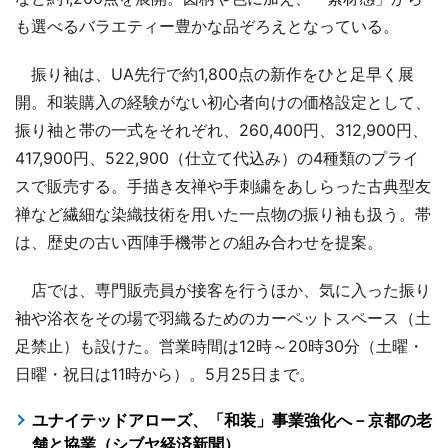
も選べるバラエティー豊かな品ぞろえとなっている。
振り袖は、UA先行で約1,800点の新作をひと足早く展
開。和装購入の経験がない初心者向けの価格設定として、
振り袖と帯の一式をそれぞれ、260,400円、312,900円、
417,900円、522,900（仕立て代込み）の4種類のプライ
スで販売する。手描き友禅や手刺繍をあしらった古典型友
禅など繊細な染織技術を用いた一点物の振り袖も扱う。帯
は、歴史の古い西陣手機帯との組み合わせを提案。
店では、専門販売員が接客を行うほか、気に入った振り
袖や浴衣をその場で羽織るためのカーペットスペース（土
足禁止）も設けた。営業時間は12時～20時30分（土曜・
日曜・祝日は11時から）。5月25日まで。
ユナイテッドアローズ、「和装」事業強化へ－京都の老
舗と協業（シブヤ経済新聞）