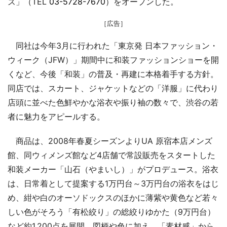
ズ」（TEL
03-5728-7670
）をオープンした。
［広告］
同社は今年3月に行われた「東京発 日本ファッション・
ウィーク（JFW）」期間中に和装ファッションショーを開
くなど、今後「和装」の普及・再建に本格着手する方針。
同店では、スカート、ジャケットなどの「洋服」に代わり
店頭に並べた色鮮やかな浴衣や振り袖の数々で、渋谷の若
者に魅力をアピールする。
商品は、2008年春夏シーズンよりUA 原宿本店メンズ
館、同ウィメンズ館など4店舗で常設販売をスタートした
和装メーカー「山石（やまいし）」がプロデュース。浴衣
は、日常着として提案する1万円台～3万円台の浴衣をはじ
め、紺や白のオーソドックスのほかに薄紫や黄色など若々
しい色がそろう「有松絞り」の総絞りゆかた（9万円台）
など約1,200点を展開。図柄や色に加え、「素材感」から