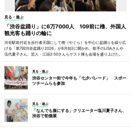
見る・遊ぶ
「渋谷盆踊り」に6万7000人 109前に櫓、外国人
観光客も踊りの輪に
渋谷駅前付近を歩行者天国にして櫓（やぐら）を中心に盆踊りを繰り広
げる「第7回渋谷盆踊り2026」が8月8日に開かれ、歌手のLiSAさんや
伍代夏子さん、芸人・江頭2:50さんらゲスト陣も会場を盛り上げた。
見る・遊ぶ
渋谷センター街で今年も「七夕パレード」 スポー
ツチームらも参加
見る・遊ぶ
「なんでも服にする」クリエーター塩川夏子さん、
渋谷で初個展