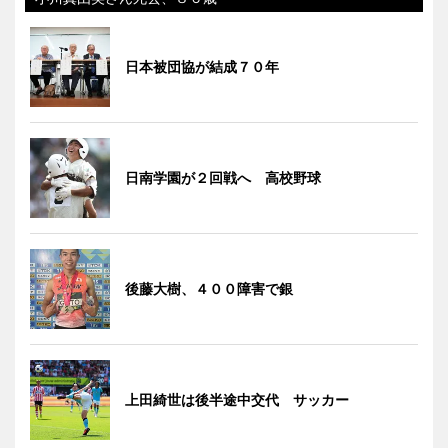
日本被団協が結成７０年
日南学園が２回戦へ 高校野球
後藤大樹、４００障害で銀
上田綺世は後半途中交代 サッカー