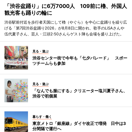
「渋谷盆踊り」に6万7000人 109前に櫓、外国人
観光客も踊りの輪に
渋谷駅前付近を歩行者天国にして櫓（やぐら）を中心に盆踊りを繰り広
げる「第7回渋谷盆踊り2026」が8月8日に開かれ、歌手のLiSAさんや
伍代夏子さん、芸人・江頭2:50さんらゲスト陣も会場を盛り上げた。
見る・遊ぶ
渋谷センター街で今年も「七夕パレード」 スポー
ツチームらも参加
見る・遊ぶ
「なんでも服にする」クリエーター塩川夏子さん、
渋谷で初個展
暮らす・働く
東京メトロ「銀座線」ダイヤ改正で増発 日中は3
分間隔で運行へ