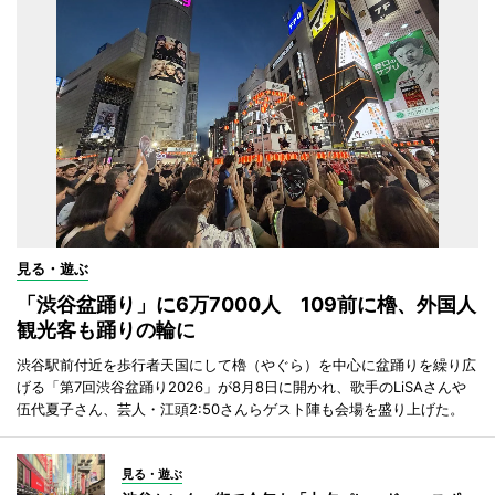
見る・遊ぶ
「渋谷盆踊り」に6万7000人 109前に櫓、外国人
観光客も踊りの輪に
渋谷駅前付近を歩行者天国にして櫓（やぐら）を中心に盆踊りを繰り広
げる「第7回渋谷盆踊り2026」が8月8日に開かれ、歌手のLiSAさんや
伍代夏子さん、芸人・江頭2:50さんらゲスト陣も会場を盛り上げた。
見る・遊ぶ