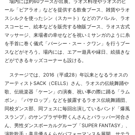
場内には約60ブースが出展。ラオス料理やラオスのビ
ール「ビアラオ」などを提供する飲食ブース、雑貨やラオ
スシルクを使ったシン（スカート）などのアパレル、ラオ
スコーヒー、絵本などを販売する物販ブース、ラオス古式
マッサージ、来場者の幸せなどを祝いミサンガのように糸
を手首に巻く儀式「バーシー・スー・クワン」を行うブー
スなどがそろう。場内には、エアー遊具や縁日、絵描きな
どができるキッズコーナーも設ける。
ステージでは、2016（平成28）年以来となるラオスの
アーティストSACK（CELLS）さん、ラオスの伝統舞踊や
歌、伝統楽器「ケーン」の演奏、祝い事の際に踊る「ラム
ボン」「バサロップ」などを披露するラオス伝統舞踊団、
同校ダンス部、同フェスに毎回出演しているバンド「爆風
スランプ」のサンプラザ中野くんさんとパラッパー河合さ
ん、男性ダンスボーカルグループ「SUPER FANTASY」、
演歌歌手・美月優さんらがパフォーマンスを展開。サテラ