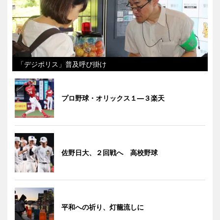
「デジポリス」普及呼び掛け
プロ野球・オリックス１―３楽天
佐野日大、２回戦へ 高校野球
平和への祈り、灯籠流しに