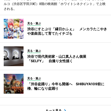
ルコ（渋谷区宇田川町）8階の映画館「ホワイトシネクイント」で上映
される。
見る・遊ぶ
渋谷にすとぷり「縁日かふぇ」 メンカラたこやき
や楽曲流して育てたイチゴも
見る・遊ぶ
渋谷で現代美術家・山口真人さん個展
「SELFY」 自撮り女性描く
見る・遊ぶ
「渋谷盆踊り」今年も開催へ SHIBUYA109前に
櫓、輪になり盆踊り
もっと見る