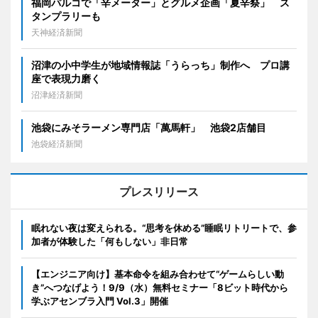
福岡パルコで「辛メーター」とグルメ企画「夏辛祭」 ス
タンプラリーも
天神経済新聞
沼津の小中学生が地域情報誌「うらっち」制作へ プロ講
座で表現力磨く
沼津経済新聞
池袋にみそラーメン専門店「萬馬軒」 池袋2店舗目
池袋経済新聞
プレスリリース
眠れない夜は変えられる。“思考を休める”睡眠リトリートで、参
加者が体験した「何もしない」非日常
【エンジニア向け】基本命令を組み合わせて“ゲームらしい動
き”へつなげよう！9/9（水）無料セミナー「8ビット時代から
学ぶアセンブラ入門 Vol.3」開催