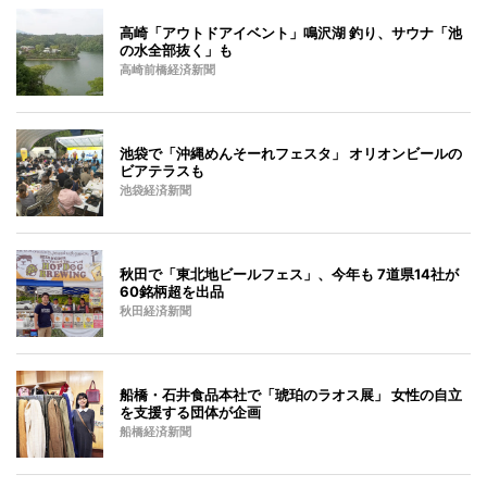
高崎「アウトドアイベント」鳴沢湖 釣り、サウナ「池
の水全部抜く」も
高崎前橋経済新聞
池袋で「沖縄めんそーれフェスタ」 オリオンビールの
ビアテラスも
池袋経済新聞
秋田で「東北地ビールフェス」、今年も 7道県14社が
60銘柄超を出品
秋田経済新聞
船橋・石井食品本社で「琥珀のラオス展」 女性の自立
を支援する団体が企画
船橋経済新聞