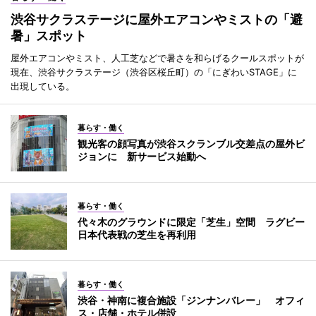
渋谷サクラステージに屋外エアコンやミストの「避
暑」スポット
屋外エアコンやミスト、人工芝などで暑さを和らげるクールスポットが
現在、渋谷サクラステージ（渋谷区桜丘町）の「にぎわいSTAGE」に
出現している。
暮らす・働く
観光客の顔写真が渋谷スクランブル交差点の屋外ビ
ジョンに 新サービス始動へ
暮らす・働く
代々木のグラウンドに限定「芝生」空間 ラグビー
日本代表戦の芝生を再利用
暮らす・働く
渋谷・神南に複合施設「ジンナンバレー」 オフィ
ス・店舗・ホテル併設