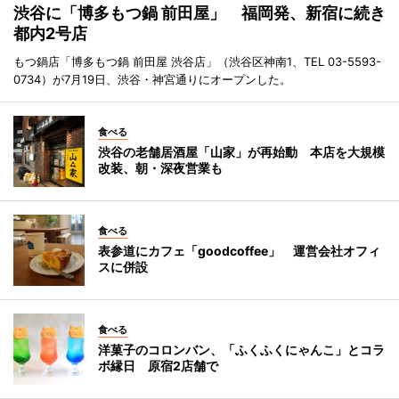
渋谷に「博多もつ鍋 前田屋」 福岡発、新宿に続き
都内2号店
もつ鍋店「博多もつ鍋 前田屋 渋谷店」（渋谷区神南1、TEL 03-5593-
0734）が7月19日、渋谷・神宮通りにオープンした。
食べる
渋谷の老舗居酒屋「山家」が再始動 本店を大規模
改装、朝・深夜営業も
食べる
表参道にカフェ「goodcoffee」 運営会社オフィ
スに併設
食べる
洋菓子のコロンバン、「ふくふくにゃんこ」とコラ
ボ縁日 原宿2店舗で