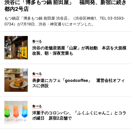
渋谷に「博多もつ鍋 前田屋」 福岡発、新宿に続き
都内2号店
もつ鍋店「博多もつ鍋 前田屋 渋谷店」（渋谷区神南1、TEL 03-5593-
0734）が7月19日、渋谷・神宮通りにオープンした。
食べる
渋谷の老舗居酒屋「山家」が再始動 本店を大規模
改装、朝・深夜営業も
食べる
表参道にカフェ「goodcoffee」 運営会社オフィ
スに併設
食べる
洋菓子のコロンバン、「ふくふくにゃんこ」とコラ
ボ縁日 原宿2店舗で