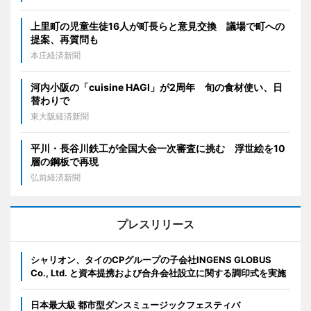
上里町の児童生徒16人が町長らと意見交換 議場で町への
提案、再質問も
本庄経済新聞
河内小阪の「cuisine HAGI」が2周年 旬の食材使い、日
替わりで
東大阪経済新聞
平川・長谷川鉄工が全国大会一次審査に挑む 浮世絵を10
層の鋼板で再現
弘前経済新聞
プレスリリース
シャリオン、タイのCPグループの子会社INGENS GLOBUS
Co., Ltd. と資本提携および合弁会社設立に関する調印式を実施
日本最大級 都市型ダンスミュージックフェスティバ