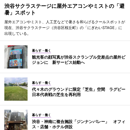
渋谷サクラステージに屋外エアコンやミストの「避
暑」スポット
屋外エアコンやミスト、人工芝などで暑さを和らげるクールスポットが
現在、渋谷サクラステージ（渋谷区桜丘町）の「にぎわいSTAGE」に
出現している。
暮らす・働く
観光客の顔写真が渋谷スクランブル交差点の屋外ビ
ジョンに 新サービス始動へ
暮らす・働く
代々木のグラウンドに限定「芝生」空間 ラグビー
日本代表戦の芝生を再利用
暮らす・働く
渋谷・神南に複合施設「ジンナンバレー」 オフィ
ス・店舗・ホテル併設