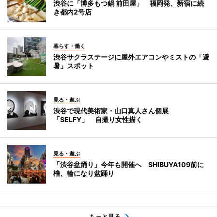
渋谷に「博多もつ鍋 前田屋」 福岡発、新宿に続
き都内2号店
暮らす・働く
渋谷サクラステージに屋外エアコンやミストの「避
暑」スポット
見る・遊ぶ
渋谷で現代美術家・山口真人さん個展
「SELFY」 自撮り女性描く
見る・遊ぶ
「渋谷盆踊り」今年も開催へ SHIBUYA109前に
櫓、輪になり盆踊り
もっと見る