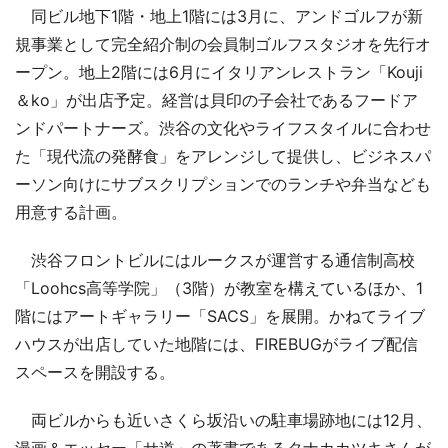
同ビル地下1階・地上1階には3月に、アンドゴルフが新
規事業として完全紹介制の会員制ゴルフスタジオを先行オ
ープン。地上2階には6月にイタリアンレストラン「Kouji
＆ko」が出店予定。経営は貝印の子会社であるフードア
ンドパートナーズ。渋谷の文化やライフスタイルに合わせ
た「現代流の発酵食」をアレンジして提供し、ビジネスパ
ーソン向けにサブスクリプションでのランチや弁当なども
用意する計画。
渋谷フロントビルにはルークスが運営する通信制高校
「Loohcs高等学院」（3階）が教室を構えているほか、1
階にはアートギャラリー「SACS」を展開。かねてライブ
ハウスが出店していた地階には、FIREBUGがライブ配信
スペースを開設する。
両ビルからも近いさくら坂沿いの駐車場跡地には12月、
漫画＆エッセー「サ道」の著書であるタナカカツキさんが