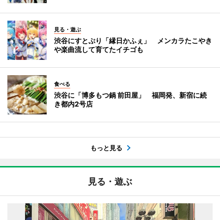
見る・遊ぶ
渋谷にすとぷり「縁日かふぇ」 メンカラたこやき
や楽曲流して育てたイチゴも
食べる
渋谷に「博多もつ鍋 前田屋」 福岡発、新宿に続
き都内2号店
もっと見る
見る・遊ぶ