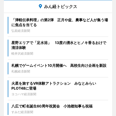
みん経トピックス
「津軽伝承料理」の第2弾 正月や盆、農事など人が集う場
に焦点を当てる
弘前経済新聞
星野エリアで「足水浴」 13度の湧水とヒノキ香るおけで
清涼体験
軽井沢経済新聞
札幌でゲームイベント10月開催へ 高校生向け企画を新設
札幌経済新聞
火星を旅するVR体験アトラクション みなとみらい
PLOT48に登場
ヨコハマ経済新聞
八広で町名誕生60周年祝賀会 小池都知事も祝福
すみだ経済新聞