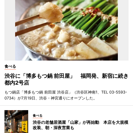
食べる
渋谷に「博多もつ鍋 前田屋」 福岡発、新宿に続き
都内2号店
もつ鍋店「博多もつ鍋 前田屋 渋谷店」（渋谷区神南1、TEL 03-5593-
0734）が7月19日、渋谷・神宮通りにオープンした。
食べる
渋谷の老舗居酒屋「山家」が再始動 本店を大規模
改装、朝・深夜営業も