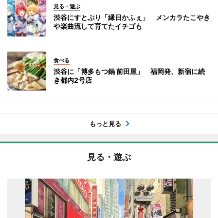
見る・遊ぶ
渋谷にすとぷり「縁日かふぇ」 メンカラたこやき
や楽曲流して育てたイチゴも
食べる
渋谷に「博多もつ鍋 前田屋」 福岡発、新宿に続
き都内2号店
もっと見る
見る・遊ぶ