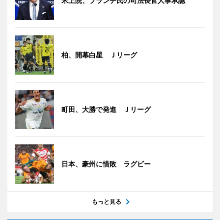
米上院、ブランチ氏の司法長官人事承認
柏、開幕白星 Ｊリーグ
町田、大勝で発進 Ｊリーグ
日本、豪州に惜敗 ラグビー
もっと見る