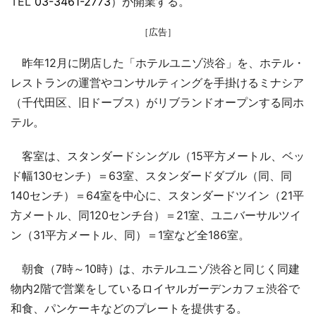
TEL
03-3461-2773
）が開業する。
［広告］
昨年12月に閉店した「ホテルユニゾ渋谷」を、ホテル・
レストランの運営やコンサルティングを手掛けるミナシア
（千代田区、旧ドーブス）がリブランドオープンする同ホ
テル。
客室は、スタンダードシングル（15平方メートル、ベッ
ド幅130センチ）＝63室、スタンダードダブル（同、同
140センチ）＝64室を中心に、スタンダードツイン（21平
方メートル、同120センチ台）＝21室、ユニバーサルツイ
ン（31平方メートル、同）＝1室など全186室。
朝食（7時～10時）は、ホテルユニゾ渋谷と同じく同建
物内2階で営業をしているロイヤルガーデンカフェ渋谷で
和食、パンケーキなどのプレートを提供する。