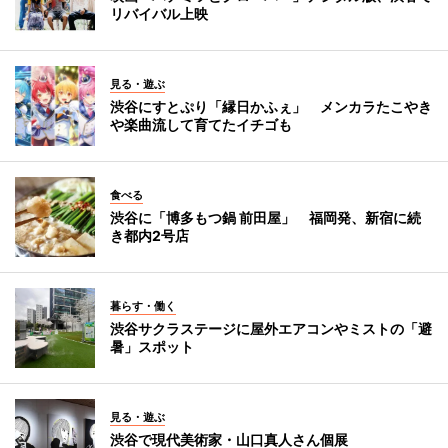
リバイバル上映
見る・遊ぶ
渋谷にすとぷり「縁日かふぇ」 メンカラたこやき
や楽曲流して育てたイチゴも
食べる
渋谷に「博多もつ鍋 前田屋」 福岡発、新宿に続
き都内2号店
暮らす・働く
渋谷サクラステージに屋外エアコンやミストの「避
暑」スポット
見る・遊ぶ
渋谷で現代美術家・山口真人さん個展