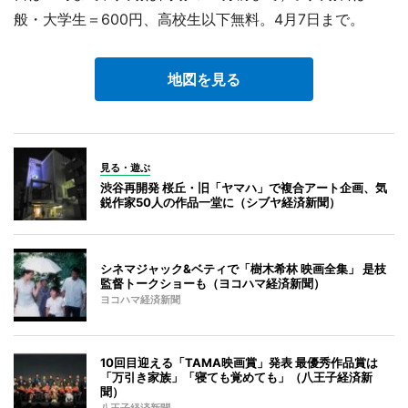
般・大学生＝600円、高校生以下無料。4月7日まで。
地図を見る
見る・遊ぶ
渋谷再開発 桜丘・旧「ヤマハ」で複合アート企画、気
鋭作家50人の作品一堂に（シブヤ経済新聞）
シネマジャック&ベティで「樹木希林 映画全集」 是枝
監督トークショーも（ヨコハマ経済新聞）
ヨコハマ経済新聞
10回目迎える「TAMA映画賞」発表 最優秀作品賞は
「万引き家族」「寝ても覚めても」（八王子経済新
聞）