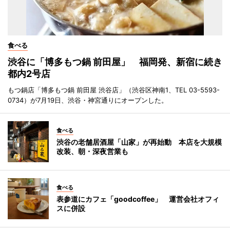
食べる
渋谷に「博多もつ鍋 前田屋」 福岡発、新宿に続き
都内2号店
もつ鍋店「博多もつ鍋 前田屋 渋谷店」（渋谷区神南1、TEL 03-5593-
0734）が7月19日、渋谷・神宮通りにオープンした。
食べる
渋谷の老舗居酒屋「山家」が再始動 本店を大規模
改装、朝・深夜営業も
食べる
表参道にカフェ「goodcoffee」 運営会社オフィ
スに併設