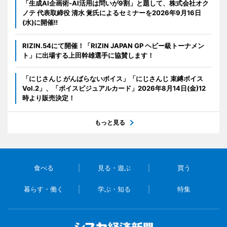
「生成AI企画術-AI活用は問いが9割」と題して、株式会社オク
ノテ 代表取締役 清水 覚氏によるセミナーを2026年9月16日
(水)に開催!!
RIZIN.54にて開催！「RIZIN JAPAN GP ヘビー級トーナメン
ト」に出場する上田幹雄選手に協賛します！
「にじさんじ がんばらないボイス」「にじさんじ 束縛ボイス
Vol.2」、「ボイスビジュアルカード」2026年8月14日(金)12
時より販売決定！
もっと見る
食べる
見る・遊ぶ
買う
暮らす・働く
学ぶ・知る
特集