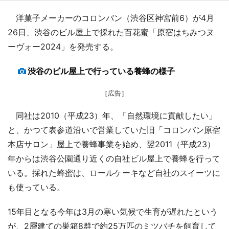
洋菓子メーカーのコロンバン（渋谷区神宮前6）が4月
26日、渋谷のビル屋上で採れた百花蜜「原宿はちみつヌ
ーヴォー2024」を発売する。
渋谷のビル屋上で行っている養蜂の様子
［広告］
同社は2010（平成23）年、「自然環境に貢献したい」
と、かつて表参道沿いで営業していた旧「コロンバン原宿
本店サロン」屋上で養蜂事業を始め、翌2011（平成23）
年からは渋谷公園通り近くの自社ビル屋上で養蜂を行って
いる。採れた蜂蜜は、ロールケーキなど自社のスイーツに
も使っている。
15年目となる今年は3月の寒い気候で生育が遅れたという
が、2層建ての巣箱8群で約25万匹のミツバチを飼育して