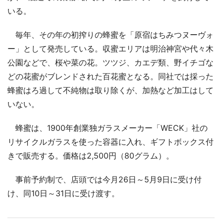
いる。
毎年、その年の初搾りの蜂蜜を「原宿はちみつヌーヴォ
ー」として発売している。収蜜エリアは明治神宮や代々木
公園などで、桜や菜の花。ツツジ、カエデ類、野イチゴな
どの花蜜がブレンドされた百花蜜となる。同社では採った
蜂蜜はろ過して不純物は取り除くが、加熱など加工はして
いない。
蜂蜜は、1900年創業独ガラスメーカー「WECK」社の
リサイクルガラスを使った容器に入れ、ギフトボックス付
きで販売する。価格は2,500円（80グラム）。
事前予約制で、店頭では今月26日～5月9日に受け付
け、同10日～31日に受け渡す。