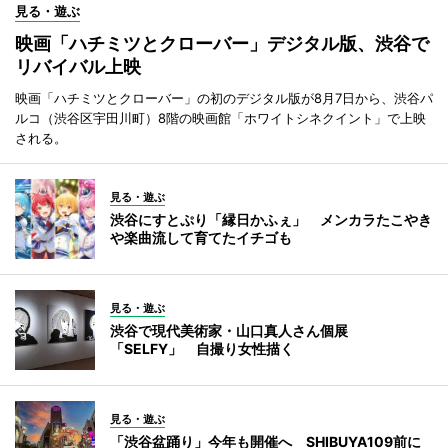
見る・遊ぶ
映画「ハチミツとクローバー」デジタル版、渋谷で
リバイバル上映
映画「ハチミツとクローバー」の初のデジタル版が8月7日から、渋谷パ
ルコ（渋谷区宇田川町）8階の映画館「ホワイトシネクイント」で上映
される。
見る・遊ぶ
渋谷にすとぷり「縁日かふぇ」 メンカラたこやき
や楽曲流して育てたイチゴも
見る・遊ぶ
渋谷で現代美術家・山口真人さん個展
「SELFY」 自撮り女性描く
見る・遊ぶ
「渋谷盆踊り」今年も開催へ SHIBUYA109前に