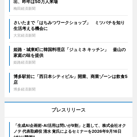
出、昨年は50万人来場
梅田経済新聞
さいたまで「はちみつワークショップ」 ミツバチを知り
生活考える機会に
大宮経済新聞
姫路・城東町に韓国料理店「ジュミネ キッチン」 釜山の
家庭の味を提供
姫路経済新聞
博多駅前に「西日本シティビル」開業、商業ゾーンは飲食5
店
博多経済新聞
プレスリリース
「生成AI企画術-AI活用は問いが9割」と題して、株式会社オク
ノテ 代表取締役 清水 覚氏によるセミナーを2026年9月16日
(水)に開催!!