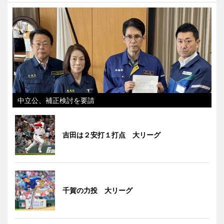
中立公、補正検討を要請
吉田は２安打１打点 大リーグ
千賀の力投 大リーグ