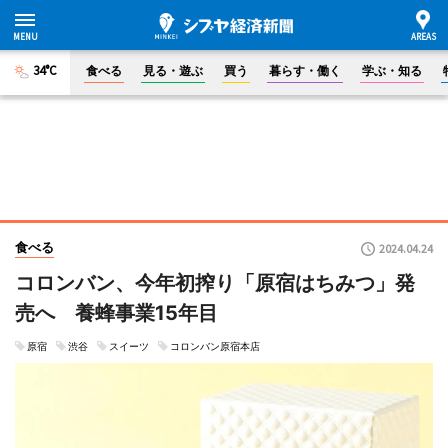
34°C
食べる
見る・遊ぶ
買う
暮らす・働く
学ぶ・知る
食べる
2024.04.24
コロンバン、今年初搾り「原宿はちみつ」発
売へ 養蜂事業15年目
原宿
渋谷
スイーツ
コロンバン原宿本店