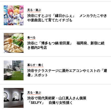
見る・遊ぶ
渋谷にすとぷり「縁日かふぇ」 メンカラたこやき
や楽曲流して育てたイチゴも
食べる
渋谷に「博多もつ鍋 前田屋」 福岡発、新宿に続
き都内2号店
暮らす・働く
渋谷サクラステージに屋外エアコンやミストの「避
暑」スポット
見る・遊ぶ
渋谷で現代美術家・山口真人さん個展
「SELFY」 自撮り女性描く