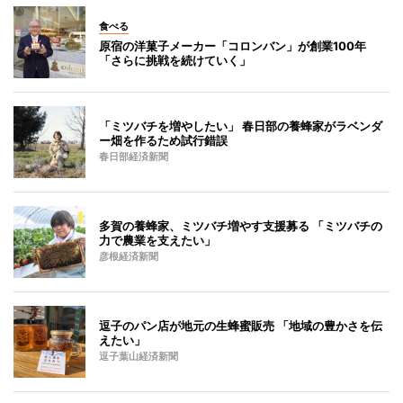
食べる
原宿の洋菓子メーカー「コロンバン」が創業100年
「さらに挑戦を続けていく」
「ミツバチを増やしたい」 春日部の養蜂家がラベンダ
ー畑を作るため試行錯誤
春日部経済新聞
多賀の養蜂家、ミツバチ増やす支援募る 「ミツバチの
力で農業を支えたい」
彦根経済新聞
逗子のパン店が地元の生蜂蜜販売 「地域の豊かさを伝
えたい」
逗子葉山経済新聞