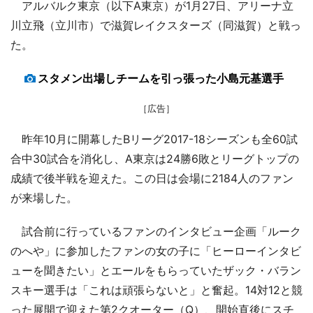
アルバルク東京（以下A東京）が1月27日、アリーナ立
川立飛（立川市）で滋賀レイクスターズ（同滋賀）と戦っ
た。
スタメン出場しチームを引っ張った小島元基選手
［広告］
昨年10月に開幕したBリーグ2017-18シーズンも全60試
合中30試合を消化し、A東京は24勝6敗とリーグトップの
成績で後半戦を迎えた。この日は会場に2184人のファン
が来場した。
試合前に行っているファンのインタビュー企画「ルーク
のへや」に参加したファンの女の子に「ヒーローインタビ
ューを聞きたい」とエールをもらっていたザック・バラン
スキー選手は「これは頑張らないと」と奮起。14対12と競
った展開で迎えた第2クオーター（Q）、開始直後にスチ