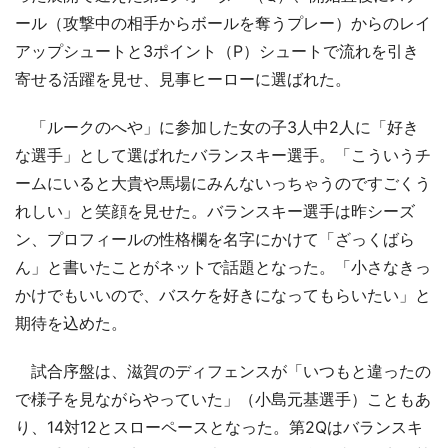
ール（攻撃中の相手からボールを奪うプレー）からのレイ
アップシュートと3ポイント（P）シュートで流れを引き
寄せる活躍を見せ、見事ヒーローに選ばれた。
「ルークのへや」に参加した女の子3人中2人に「好き
な選手」として選ばれたバランスキー選手。「こういうチ
ームにいると大貴や馬場にみんないっちゃうのですごくう
れしい」と笑顔を見せた。バランスキー選手は昨シーズ
ン、プロフィールの性格欄を名字にかけて「ざっくばら
ん」と書いたことがネットで話題となった。「小さなきっ
かけでもいいので、バスケを好きになってもらいたい」と
期待を込めた。
試合序盤は、滋賀のディフェンスが「いつもと違ったの
で様子を見ながらやっていた」（小島元基選手）こともあ
り、14対12とスローペースとなった。第2Qはバランスキ