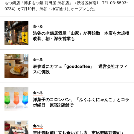
もつ鍋店「博多もつ鍋 前田屋 渋谷店」（渋谷区神南1、TEL 03-5593-
0734）が7月19日、渋谷・神宮通りにオープンした。
食べる
渋谷の老舗居酒屋「山家」が再始動 本店を大規模
改装、朝・深夜営業も
食べる
表参道にカフェ「goodcoffee」 運営会社オフィ
スに併設
食べる
洋菓子のコロンバン、「ふくふくにゃんこ」とコラ
ボ縁日 原宿2店舗で
食べる
恵比寿駅前に立ち食いすし店「恵比寿駅前寿司」