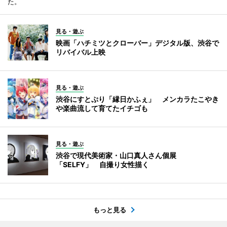
た。
見る・遊ぶ
映画「ハチミツとクローバー」デジタル版、渋谷で
リバイバル上映
見る・遊ぶ
渋谷にすとぷり「縁日かふぇ」 メンカラたこやき
や楽曲流して育てたイチゴも
見る・遊ぶ
渋谷で現代美術家・山口真人さん個展
「SELFY」 自撮り女性描く
もっと見る