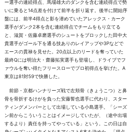
ー選手の連続得点、馬場雄大のダンクを含む連続得点で勢
いに乗ると14点差を付けて前半を折り返す。後半に開始序
盤には、前半4得点と影を潜めていたアレックス・カーク
選手がダンク2本を含む連続得点でチームをもり立てる
と、滋賀・佐藤卓磨選手のシュートをブロックした田中大
貴選手がゴール下を通る技ありのレイアップや3Pなどで
エースの貫禄を見せた。20点以上のリードを奪っていた
最終Qには明治大・齋藤拓実選手も登場し、ドライブでフ
ァウルを奪い得たフリースローでプロ初得点を挙げた。A
東京は81対59で快勝した。
前節・京都ハンナリーズ戦で左頬骨（きょうこつ）と鼻
骨を骨折するけがを負った安藤誓也選手に代わり、スター
ティングメンバーとして出場している小島選手。「シーズ
ン前からこういうことはイメージしていたが、（途中出場
するより）責任を持ってやっている」という。この日は自
身シーズンハイタイとなるアシスト6本を決めた。「得点