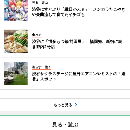
見る・遊ぶ
渋谷にすとぷり「縁日かふぇ」 メンカラたこやき
や楽曲流して育てたイチゴも
食べる
渋谷に「博多もつ鍋 前田屋」 福岡発、新宿に続
き都内2号店
暮らす・働く
渋谷サクラステージに屋外エアコンやミストの「避
暑」スポット
もっと見る
見る・遊ぶ