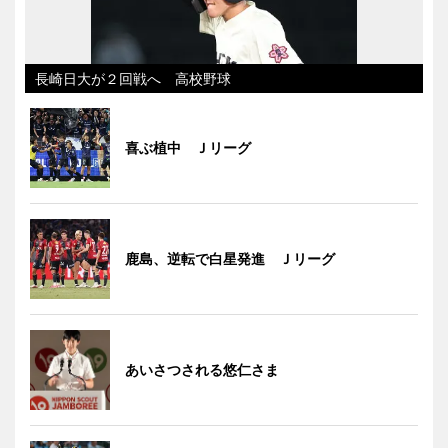
長崎日大が２回戦へ 高校野球
喜ぶ植中 Ｊリーグ
鹿島、逆転で白星発進 Ｊリーグ
あいさつされる悠仁さま