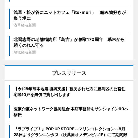
浅草・松が谷にニットカフェ「ito-mori」 編み物好きが
集う場に
浅草経済新聞
北習志野の老舗精肉店「鳥吉」が創業170周年 幕末から
続くのれん守る
船橋経済新聞
プレスリリース
【令和8年熊本地震 復興支援】被災された方に豊島区の公営住
宅等10戸を無償で貸し出します
医療介護ネットワーク協同組合 本店事務所をサンシャイン60へ
移転
『ラブライブ！』POP UP STORE～マリンコレクション～8月
28日よりグランエンタス（秋葉原オノデンビル1F）にて期間限