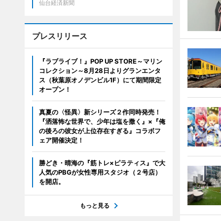
仙台経済新聞
プレスリリース
『ラブライブ！』POP UP STORE～マリン
コレクション～8月28日よりグランエンタ
ス（秋葉原オノデンビル1F）にて期間限定
オープン！
真夏の〈怪異〉新シリーズ２作同時発売！
『洒落怖な世界で、少年は塩を撒く』×『俺
の後ろの彼女が上位存在すぎる』コラボフ
ェア開催決定！
勝どき・晴海の『筋トレ×ピラティス』で大
人気のPBGが女性専用スタジオ（２号店）
を開店。
もっと見る