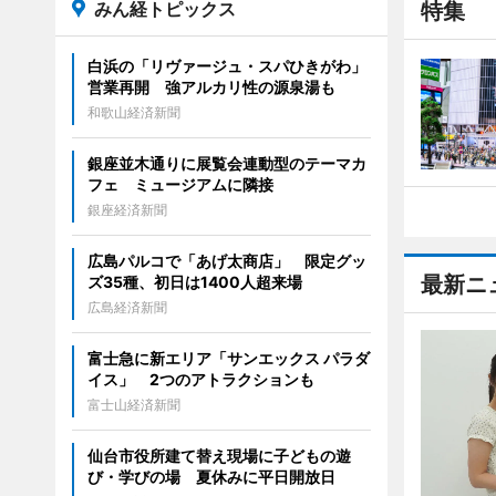
みん経トピックス
特集
白浜の「リヴァージュ・スパひきがわ」
営業再開 強アルカリ性の源泉湯も
和歌山経済新聞
銀座並木通りに展覧会連動型のテーマカ
フェ ミュージアムに隣接
銀座経済新聞
広島パルコで「あげ太商店」 限定グッ
最新ニ
ズ35種、初日は1400人超来場
広島経済新聞
富士急に新エリア「サンエックス パラダ
イス」 2つのアトラクションも
富士山経済新聞
仙台市役所建て替え現場に子どもの遊
び・学びの場 夏休みに平日開放日