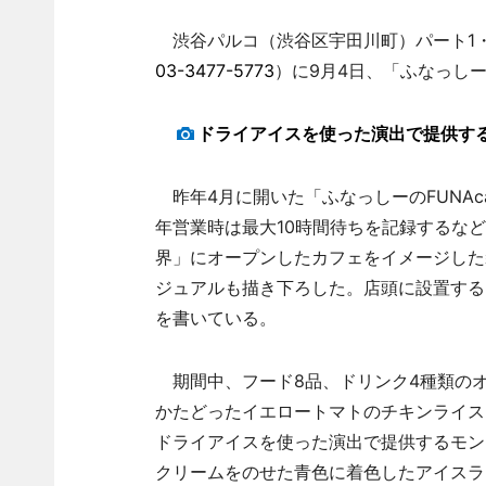
渋谷パルコ（渋谷区宇田川町）パート1・7階のカ
03-3477-5773
）に9月4日、「ふなっしー
ドライアイスを使った演出で提供す
昨年4月に開いた「ふなっしーのFUNAc
年営業時は最大10時間待ちを記録するな
界」にオープンしたカフェをイメージした
ジュアルも描き下ろした。店頭に設置する
を書いている。
期間中、フード8品、ドリンク4種類の
かたどったイエロートマトのチキンライス
ドライアイスを使った演出で提供するモンブ
クリームをのせた青色に着色したアイスラ