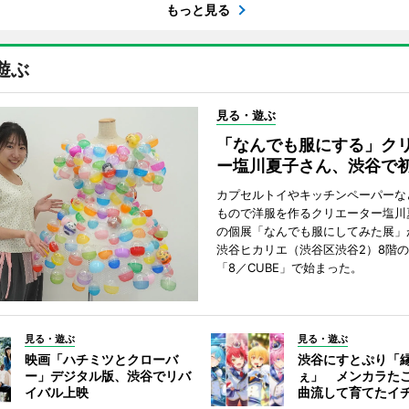
もっと見る
遊ぶ
見る・遊ぶ
「なんでも服にする」ク
ー塩川夏子さん、渋谷で
カプセルトイやキッチンペーパーな
もので洋服を作るクリエーター塩川
の個展「なんでも服にしてみた展」
渋谷ヒカリエ（渋谷区渋谷2）8階
「8／CUBE」で始まった。
見る・遊ぶ
見る・遊ぶ
映画「ハチミツとクローバ
渋谷にすとぷり「
ー」デジタル版、渋谷でリバ
ぇ」 メンカラた
イバル上映
曲流して育てたイ