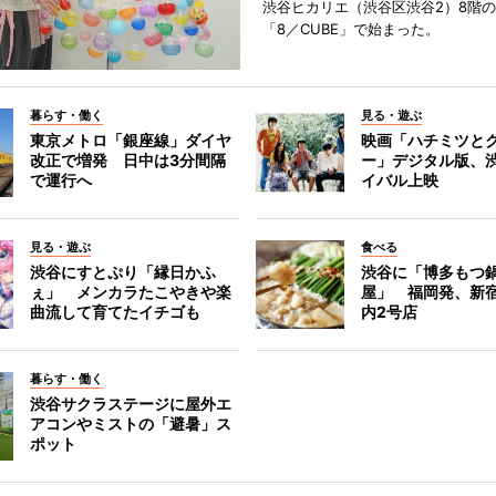
渋谷ヒカリエ（渋谷区渋谷2）8階
「8／CUBE」で始まった。
暮らす・働く
見る・遊ぶ
東京メトロ「銀座線」ダイヤ
映画「ハチミツと
改正で増発 日中は3分間隔
ー」デジタル版、
で運行へ
イバル上映
見る・遊ぶ
食べる
渋谷にすとぷり「縁日かふ
渋谷に「博多もつ鍋
ぇ」 メンカラたこやきや楽
屋」 福岡発、新
曲流して育てたイチゴも
内2号店
暮らす・働く
渋谷サクラステージに屋外エ
アコンやミストの「避暑」ス
ポット