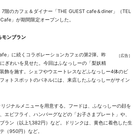
フェ＆ダイナー「THE GUEST cafe＆diner」（TEL
Cafe」が期間限定オープンした。
るモンブラン
afe」に続くコラボレーションカフェの第2弾。昨
［広告］
どにぎわいを見せた。今回はふなっしーの「梨妖精
装飾を施す。シェフやウエートレスなどふなっしー4体のビ
フォトスポットのパネルには、来店したふなっしーがサイン
オリジナルメニューを用意する。フードは、ふなっしーの顔を
、エビフライ、ハンバーグなどの「お子さまプレート」や、
ラン（以上1,382円）など。ドリンクは、黄色に着色した生
テ（950円）など。