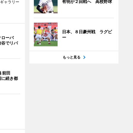
有明が２回戦へ 高校野球
のギャラリー
日本、８日豪州戦 ラグビ
ー
クローバ
渋谷でリバ
もっと見る
 前田
宿に続き都