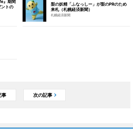
fe』期間
梨の妖精「ふなっしー」が梨のPRのため
ゼントの
来札（札幌経済新聞）
札幌経済新聞
記事
次の記事