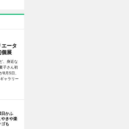
リエータ
初個展
ど、身近な
夏子さん初
が8月5日、
のギャラリー
縁日かふ
こやきや楽
チゴも