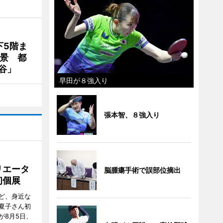
下5階ま
夜景 都
谷」
早田が８強入り
張本智、８強入り
リエータ
脳腫瘍手術で誤部位摘出
初個展
ど、身近な
夏子さん初
が8月5日、