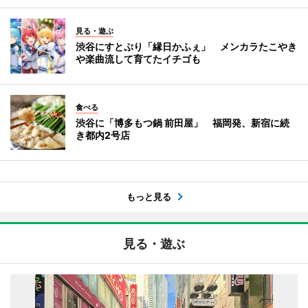
見る・遊ぶ
渋谷にすとぷり「縁日かふぇ」 メンカラたこやき
や楽曲流して育てたイチゴも
食べる
渋谷に「博多もつ鍋 前田屋」 福岡発、新宿に続
き都内2号店
もっと見る
見る・遊ぶ