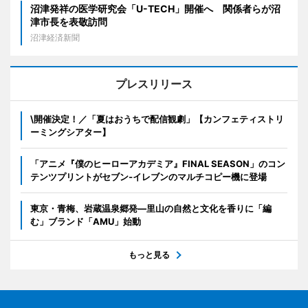
沼津発祥の医学研究会「U-TECH」開催へ 関係者らが沼
津市長を表敬訪問
沼津経済新聞
プレスリリース
\開催決定！／「夏はおうちで配信観劇」【カンフェティストリ
ーミングシアター】
「アニメ『僕のヒーローアカデミア』FINAL SEASON」のコン
テンツプリントがセブン‐イレブンのマルチコピー機に登場
東京・青梅、岩蔵温泉郷発―里山の自然と文化を香りに「編
む」ブランド「AMU」始動
もっと見る