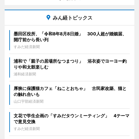
みん経トピックス
墨田区役所、「令和8年8月8日婚」 300人超が婚姻届、
開庁前から長い列
すみだ経済新聞
浦和で「親子の居場所なつまつり」 浴衣姿でヨーヨー釣
りや和太鼓楽しむ
浦和経済新聞
厚狭に保護猫カフェ「ねことおちゃ」 古民家改築、猫と
の触れ合いも
山口宇部経済新聞
文花で学生企画の「すみだタウンミーティング」 4テーマ
で意見交換
すみだ経済新聞