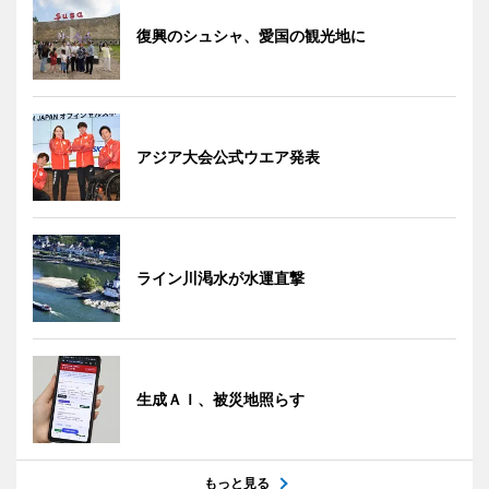
復興のシュシャ、愛国の観光地に
アジア大会公式ウエア発表
ライン川渇水が水運直撃
生成ＡＩ、被災地照らす
もっと見る