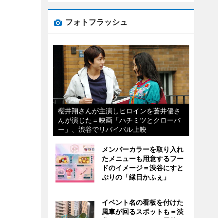
フォトフラッシュ
櫻井翔さんが主演しヒロインを蒼井優さ
んが演じた＝映画「ハチミツとクローバ
ー」、渋谷でリバイバル上映
メンバーカラーを取り入れ
たメニューも用意するフー
ドのイメージ＝渋谷にすと
ぷりの「縁日かふぇ」
イベント名の看板を付けた
風車が回るスポットも＝渋