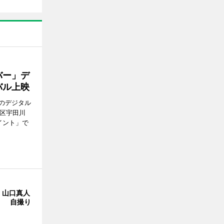
バー」デ
バル上映
のデジタル
谷区宇田川
イント」で
・山口真人
Y」 自撮り