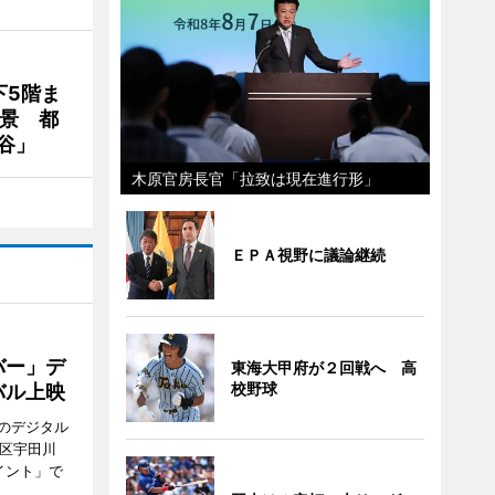
下5階ま
夜景 都
谷」
木原官房長官「拉致は現在進行形」
ＥＰＡ視野に議論継続
バー」デ
東海大甲府が２回戦へ 高
校野球
バル上映
のデジタル
谷区宇田川
イント」で