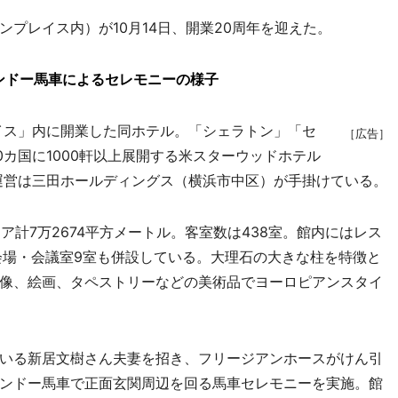
プレイス内）が10月14日、開業20周年を迎えた。
ンドー馬車によるセレモニーの様子
イス」内に開業した同ホテル。「シェラトン」「セ
［広告］
0カ国に1000軒以上展開する米スターウッドホテル
運営は三田ホールディングス（横浜市中区）が手掛けている。
ア計7万2674平方メートル。客室数は438室。館内にはレス
会場・会議室9室も併設している。大理石の大きな柱を特徴と
像、絵画、タペストリーなどの美術品でヨーロピアンスタイ
いる新居文樹さん夫妻を招き、フリージアンホースがけん引
ンドー馬車で正面玄関周辺を回る馬車セレモニーを実施。館