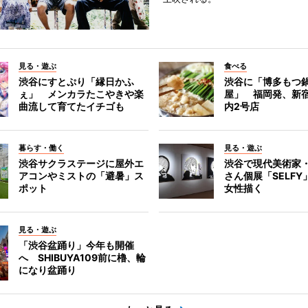
見る・遊ぶ
食べる
渋谷にすとぷり「縁日かふ
渋谷に「博多もつ鍋
ぇ」 メンカラたこやきや楽
屋」 福岡発、新
曲流して育てたイチゴも
内2号店
暮らす・働く
見る・遊ぶ
渋谷サクラステージに屋外エ
渋谷で現代美術家
アコンやミストの「避暑」ス
さん個展「SELF
ポット
女性描く
見る・遊ぶ
「渋谷盆踊り」今年も開催
へ SHIBUYA109前に櫓、輪
になり盆踊り