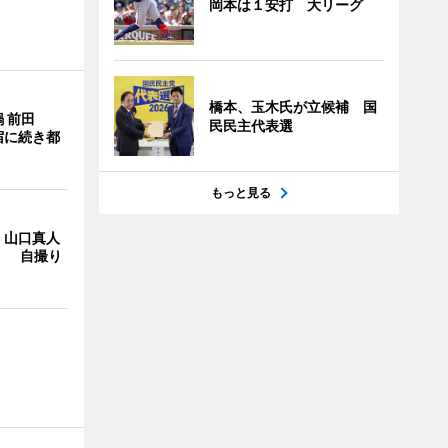
岡本は１安打 大リーグ
橋本、玉木氏が立候補 国
 前田
民民主代表選
宿に続き都
もっと見る
・山口真人
Y」 自撮り