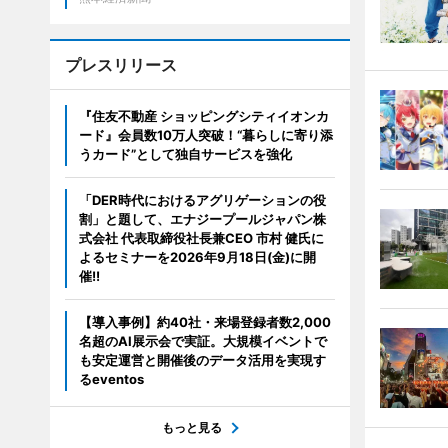
プレスリリース
『住友不動産 ショッピングシティイオンカ
ード』会員数10万人突破！“暮らしに寄り添
うカード”として独自サービスを強化
「DER時代におけるアグリゲーションの役
割」と題して、エナジープールジャパン株
式会社 代表取締役社長兼CEO 市村 健氏に
よるセミナーを2026年9月18日(金)に開
催!!
【導入事例】約40社・来場登録者数2,000
名超のAI展示会で実証。大規模イベントで
も安定運営と開催後のデータ活用を実現す
るeventos
もっと見る