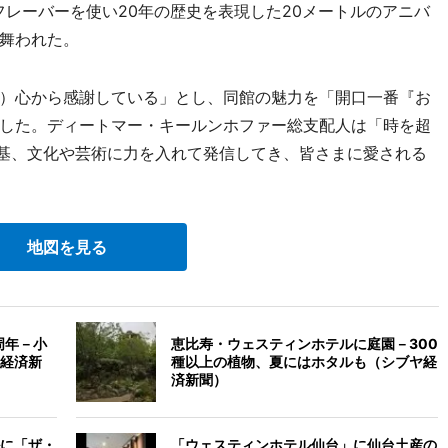
フレーバーを使い20年の歴史を表現した20メートルのアニバ
舞われた。
）心から感謝している」とし、同館の魅力を「開口一番『お
した。ディートマー・キールンホファー総支配人は「時を超
nce』の基、文化や芸術に力を入れて発信してき、皆さまに愛される
地図を見る
周年－小
恵比寿・ウェスティンホテルに庭園－300
経済新
種以上の植物、夏にはホタルも（シブヤ経
済新聞）
に「ザ・
「ウェスティンホテル仙台」に仙台土産の