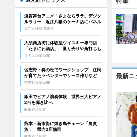
みん経トピックス
特集
滋賀舞台アニメ「さよならララ」デジタ
ルラリー 近江八幡のケーキ店にパネル
近江八幡経済新聞
大須商店街に体験型ウイスキー専門店
「たまにわ酒店」 量り売りや角打ちも
サカエ経済新聞
習志野・奏の杜でワークショップ 住民
最新ニ
が育てたラベンダーでリース作りなど
習志野経済新聞
飯田でピアノ演奏体験 世界三大ピアノ
2台を弾き比べ
飯田経済新聞
熊本・新市街に焼き鳥チェーン「鳥貴
族」 県内2店舗目
熊本経済新聞