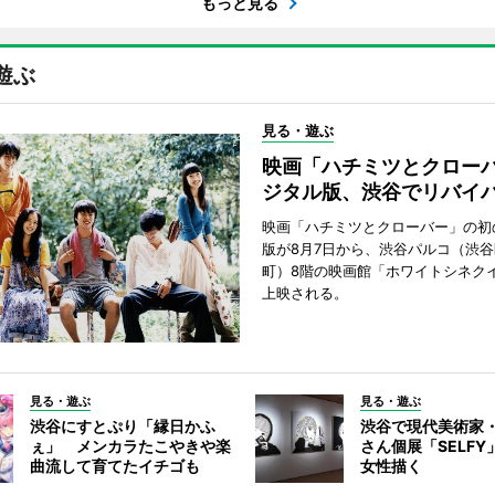
もっと見る
遊ぶ
見る・遊ぶ
映画「ハチミツとクロー
ジタル版、渋谷でリバイ
映画「ハチミツとクローバー」の初
版が8月7日から、渋谷パルコ（渋
町）8階の映画館「ホワイトシネク
上映される。
見る・遊ぶ
見る・遊ぶ
渋谷にすとぷり「縁日かふ
渋谷で現代美術家
ぇ」 メンカラたこやきや楽
さん個展「SELF
曲流して育てたイチゴも
女性描く