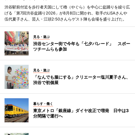
渋谷駅前付近を歩行者天国にして櫓（やぐら）を中心に盆踊りを繰り広
げる「第7回渋谷盆踊り2026」が8月8日に開かれ、歌手のLiSAさんや
伍代夏子さん、芸人・江頭2:50さんらゲスト陣も会場を盛り上げた。
見る・遊ぶ
渋谷センター街で今年も「七夕パレード」 スポー
ツチームらも参加
見る・遊ぶ
「なんでも服にする」クリエーター塩川夏子さん、
渋谷で初個展
暮らす・働く
東京メトロ「銀座線」ダイヤ改正で増発 日中は3
分間隔で運行へ