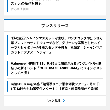
ス」との新作月餅も
香港経済新聞
プレスリリース
“緑の宝石”シャインマスカットが主役。パンナコッタやほうれん
草ブレッドのサンドウィッチなど、グリーンを基調としたスイ
ーツとセイボリーが3段スタンドを彩る、秋限定「シャインマス
カットアフタヌーンティー」
Valuence INFINITIES、9月5日に開催されるダンスバトル×夏
祭りの新イベント「CHIKURA SEASIDE JAM」にメインゲスト
として出演！
時速500ｋｍを体感『超電導リニア乗車体験ツアー』8月10日
(月)13時から抽選受付スタート！【東京・静岡発着が初登場】
もっと見る