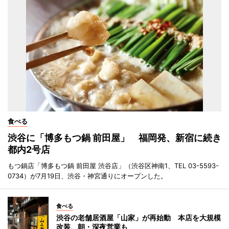
食べる
渋谷に「博多もつ鍋 前田屋」 福岡発、新宿に続き
都内2号店
もつ鍋店「博多もつ鍋 前田屋 渋谷店」（渋谷区神南1、TEL 03-5593-
0734）が7月19日、渋谷・神宮通りにオープンした。
食べる
渋谷の老舗居酒屋「山家」が再始動 本店を大規模
改装、朝・深夜営業も