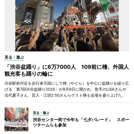
見る・遊ぶ
「渋谷盆踊り」に6万7000人 109前に櫓、外国人
観光客も踊りの輪に
渋谷駅前付近を歩行者天国にして櫓（やぐら）を中心に盆踊りを繰り広
げる「第7回渋谷盆踊り2026」が8月8日に開かれ、歌手のLiSAさんや
伍代夏子さん、芸人・江頭2:50さんらゲスト陣も会場を盛り上げた。
見る・遊ぶ
渋谷センター街で今年も「七夕パレード」 スポー
ツチームらも参加