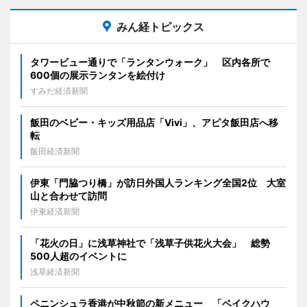
みん経トピックス
タワービュー通りで「ランタンウォーク」 区内各所で
600個の展示ランタンを絵付け
すみだ経済新聞
飯田のベビー・キッズ用品店「Vivi」、アピタ飯田店へ移
転
飯田経済新聞
伊東「門脇つり橋」が訪日外国人ランキング全国2位 大室
山と合わせて訪問
伊東経済新聞
「花火の日」に浅草神社で「浅草子供花火大会」 総勢
500人超のイベントに
浅草経済新聞
ペニンシュラ香港が中秋節の新メニュー 「ベイクハウ