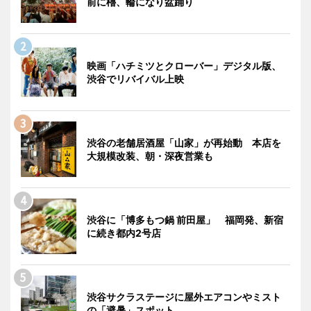
前に櫓、輪になり盆踊り
映画「ハチミツとクローバー」デジタル版、
渋谷でリバイバル上映
渋谷の老舗居酒屋「山家」が再始動 本店を
大規模改装、朝・深夜営業も
渋谷に「博多もつ鍋 前田屋」 福岡発、新宿
に続き都内2号店
渋谷サクラステージに屋外エアコンやミスト
の「避暑」スポット