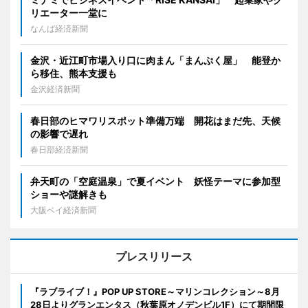
リエーター一堂に
なんば経済新聞
金沢・近江町市場入り口に肉まん「まんぷく屋」 能登か
ら移住、熊本支援も
金沢経済新聞
春日部のヒマワリスポット準備万端 開花はまだ先、天候
の影響で遅れ
春日部経済新聞
弁天町の「空庭温泉」で夏イベント 妖怪テーマに参加型
ショーや謎解きも
大阪ベイ経済新聞
プレスリリース
『ラブライブ！』POP UP STORE～マリンコレクション～8月
28日よりグランエンタス（秋葉原オノデンビル1F）にて期間限