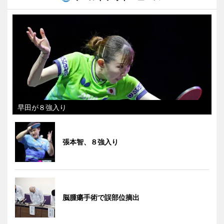
早田が８強入り
張本智、８強入り
脳腫瘍手術で誤部位摘出