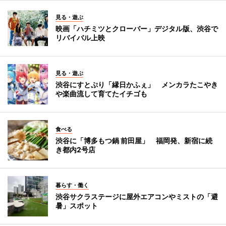
見る・遊ぶ
映画「ハチミツとクローバー」デジタル版、渋谷で
リバイバル上映
見る・遊ぶ
渋谷にすとぷり「縁日かふぇ」 メンカラたこやき
や楽曲流して育てたイチゴも
食べる
渋谷に「博多もつ鍋 前田屋」 福岡発、新宿に続
き都内2号店
暮らす・働く
渋谷サクラステージに屋外エアコンやミストの「避
暑」スポット