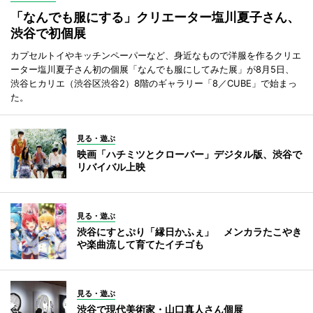
「なんでも服にする」クリエーター塩川夏子さん、
渋谷で初個展
カプセルトイやキッチンペーパーなど、身近なもので洋服を作るクリエ
ーター塩川夏子さん初の個展「なんでも服にしてみた展」が8月5日、
渋谷ヒカリエ（渋谷区渋谷2）8階のギャラリー「8／CUBE」で始まっ
た。
見る・遊ぶ
映画「ハチミツとクローバー」デジタル版、渋谷で
リバイバル上映
見る・遊ぶ
渋谷にすとぷり「縁日かふぇ」 メンカラたこやき
や楽曲流して育てたイチゴも
見る・遊ぶ
渋谷で現代美術家・山口真人さん個展