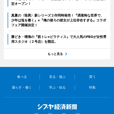
定オープン！
真夏の〈怪異〉新シリーズ２作同時発売！『洒落怖な世界で、
少年は塩を撒く』×『俺の後ろの彼女が上位存在すぎる』コラボ
フェア開催決定！
勝どき・晴海の『筋トレ×ピラティス』で大人気のPBGが女性専
用スタジオ（２号店）を開店。
もっと見る
食べる
見る・遊ぶ
買う
暮らす・働く
学ぶ・知る
特集