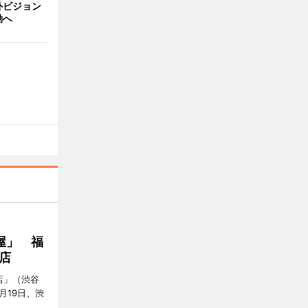
外ビジョン
動へ
屋」 福
店
店」（渋谷
7月19日、渋