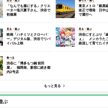
見る・遊ぶ
暮らす・働く
「なんでも服にする」クリエ
東京メトロ「銀座
ーター塩川夏子さん、渋谷で
改正で増発 日中
初個展
で運行へ
見る・遊ぶ
見る・遊ぶ
映画「ハチミツとクローバ
渋谷にすとぷり「
ー」デジタル版、渋谷でリバ
ぇ」 メンカラた
イバル上映
曲流して育てたイ
食べる
渋谷に「博多もつ鍋 前田
屋」 福岡発、新宿に続き都
内2号店
もっと見る
遊ぶ