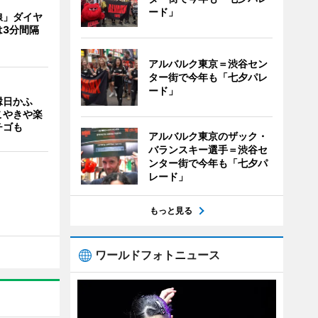
ード」
線」ダイヤ
は3分間隔
アルバルク東京＝渋谷セン
ター街で今年も「七夕パレ
ード」
縁日かふ
こやきや楽
チゴも
アルバルク東京のザック・
バランスキー選手＝渋谷セ
ンター街で今年も「七夕パ
レード」
もっと見る
ワールドフォトニュース