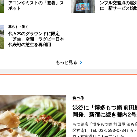
アコンやミストの「避暑」ス
ンブル交差点の屋
ポット
に 新サービス始
暮らす・働く
代々木のグラウンドに限定
「芝生」空間 ラグビー日本
代表戦の芝生を再利用
もっと見る
食べる
渋谷に「博多もつ鍋 前田
岡発、新宿に続き都内2号
もつ鍋店「博多もつ鍋 前田屋 渋谷
区神南1、TEL 03-5593-0734）が
谷・神宮通りにオープンした。