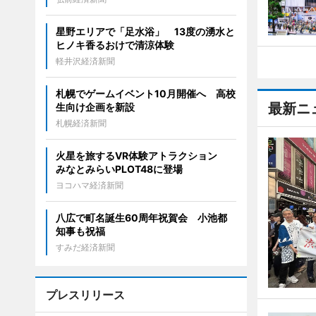
星野エリアで「足水浴」 13度の湧水と
ヒノキ香るおけで清涼体験
軽井沢経済新聞
札幌でゲームイベント10月開催へ 高校
最新ニ
生向け企画を新設
札幌経済新聞
火星を旅するVR体験アトラクション
みなとみらいPLOT48に登場
ヨコハマ経済新聞
八広で町名誕生60周年祝賀会 小池都
知事も祝福
すみだ経済新聞
プレスリリース