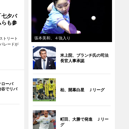
「七夕パ
ムらも参
張本美和、４強入り
ストリート
でパレードが
米上院、ブランチ氏の司法
長官人事承認
クローバ
渋谷でリバ
柏、開幕白星 Ｊリーグ
町田、大勝で発進 Ｊリー
グ