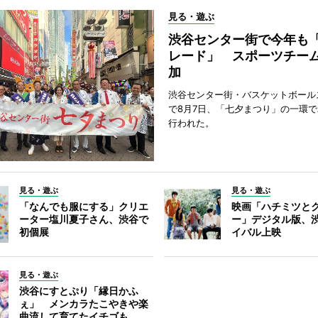
見る・遊ぶ
渋谷センター街で今年も
レード」 スポーツチー
加
渋谷センター街・バスケットボール
で8月7日、「七夕まつり」の一環
行われた。
見る・遊ぶ
見る・遊ぶ
「なんでも服にする」クリエ
映画「ハチミツと
ーター塩川夏子さん、渋谷で
ー」デジタル版、
初個展
イバル上映
見る・遊ぶ
渋谷にすとぷり「縁日かふ
ぇ」 メンカラたこやきや楽
曲流して育てたイチゴも