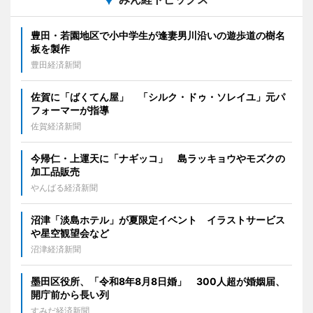
豊田・若園地区で小中学生が逢妻男川沿いの遊歩道の樹名
板を製作
豊田経済新聞
佐賀に「ばくてん屋」 「シルク・ドゥ・ソレイユ」元パ
フォーマーが指導
佐賀経済新聞
今帰仁・上運天に「ナギッコ」 島ラッキョウやモズクの
加工品販売
やんばる経済新聞
沼津「淡島ホテル」が夏限定イベント イラストサービス
や星空観望会など
沼津経済新聞
墨田区役所、「令和8年8月8日婚」 300人超が婚姻届、
開庁前から長い列
すみだ経済新聞