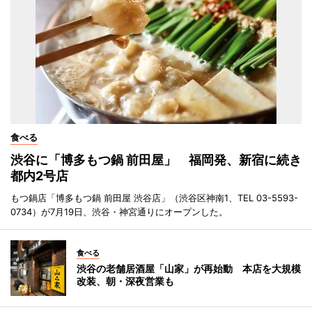
食べる
渋谷に「博多もつ鍋 前田屋」 福岡発、新宿に続き
都内2号店
もつ鍋店「博多もつ鍋 前田屋 渋谷店」（渋谷区神南1、TEL 03-5593-
0734）が7月19日、渋谷・神宮通りにオープンした。
食べる
渋谷の老舗居酒屋「山家」が再始動 本店を大規模
改装、朝・深夜営業も