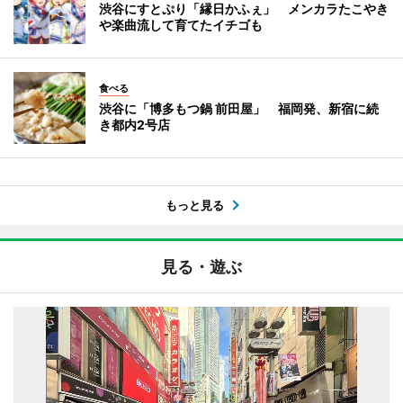
渋谷にすとぷり「縁日かふぇ」 メンカラたこやき
や楽曲流して育てたイチゴも
食べる
渋谷に「博多もつ鍋 前田屋」 福岡発、新宿に続
き都内2号店
もっと見る
見る・遊ぶ