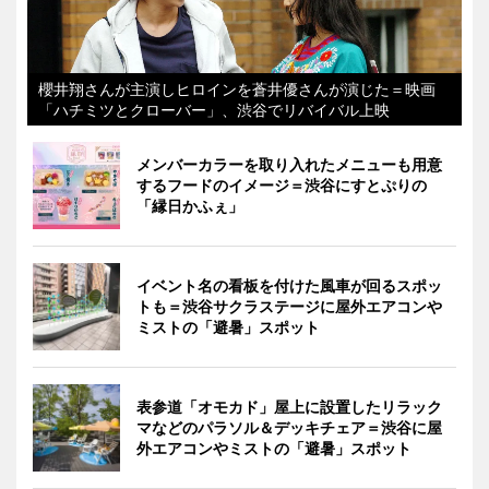
櫻井翔さんが主演しヒロインを蒼井優さんが演じた＝映画
「ハチミツとクローバー」、渋谷でリバイバル上映
メンバーカラーを取り入れたメニューも用意
するフードのイメージ＝渋谷にすとぷりの
「縁日かふぇ」
イベント名の看板を付けた風車が回るスポッ
トも＝渋谷サクラステージに屋外エアコンや
ミストの「避暑」スポット
表参道「オモカド」屋上に設置したリラック
マなどのパラソル＆デッキチェア＝渋谷に屋
外エアコンやミストの「避暑」スポット