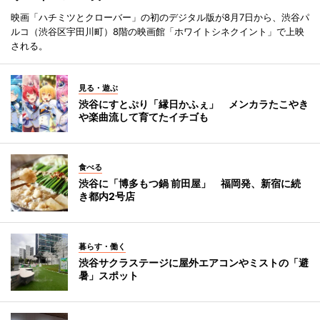
映画「ハチミツとクローバー」の初のデジタル版が8月7日から、渋谷パ
ルコ（渋谷区宇田川町）8階の映画館「ホワイトシネクイント」で上映
される。
見る・遊ぶ
渋谷にすとぷり「縁日かふぇ」 メンカラたこやき
や楽曲流して育てたイチゴも
食べる
渋谷に「博多もつ鍋 前田屋」 福岡発、新宿に続
き都内2号店
暮らす・働く
渋谷サクラステージに屋外エアコンやミストの「避
暑」スポット