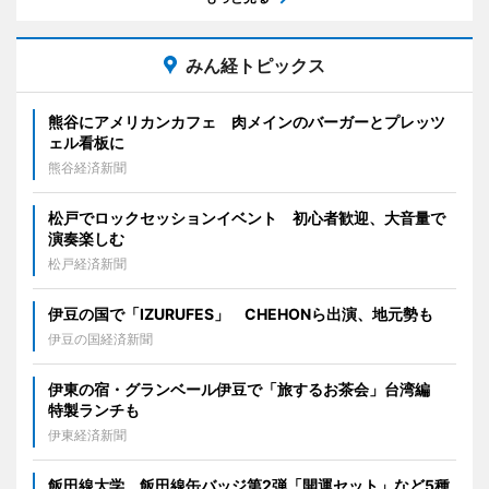
みん経トピックス
熊谷にアメリカンカフェ 肉メインのバーガーとプレッツ
ェル看板に
熊谷経済新聞
松戸でロックセッションイベント 初心者歓迎、大音量で
演奏楽しむ
松戸経済新聞
伊豆の国で「IZURUFES」 CHEHONら出演、地元勢も
伊豆の国経済新聞
伊東の宿・グランベール伊豆で「旅するお茶会」台湾編
特製ランチも
伊東経済新聞
飯田線大学、飯田線缶バッジ第2弾「開運セット」など5種