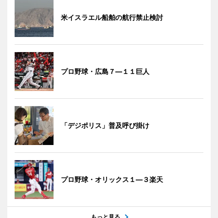
米イスラエル船舶の航行禁止検討
プロ野球・広島７―１１巨人
「デジポリス」普及呼び掛け
プロ野球・オリックス１―３楽天
もっと見る