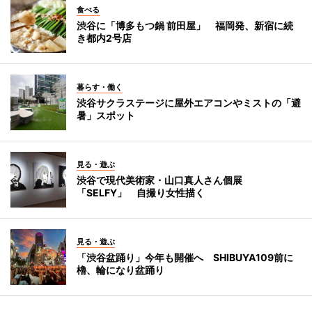
食べる
渋谷に「博多もつ鍋 前田屋」 福岡発、新宿に続
き都内2号店
暮らす・働く
渋谷サクラステージに屋外エアコンやミストの「避
暑」スポット
見る・遊ぶ
渋谷で現代美術家・山口真人さん個展
「SELFY」 自撮り女性描く
見る・遊ぶ
「渋谷盆踊り」今年も開催へ SHIBUYA109前に
櫓、輪になり盆踊り