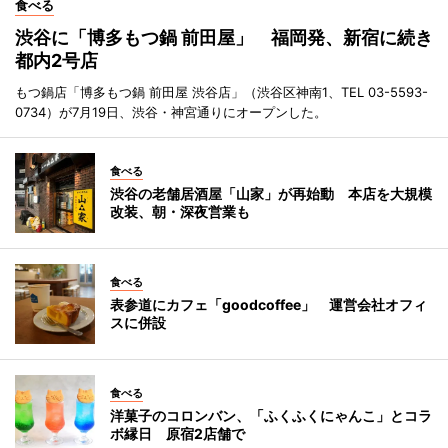
食べる
渋谷に「博多もつ鍋 前田屋」 福岡発、新宿に続き
都内2号店
もつ鍋店「博多もつ鍋 前田屋 渋谷店」（渋谷区神南1、TEL 03-5593-
0734）が7月19日、渋谷・神宮通りにオープンした。
食べる
渋谷の老舗居酒屋「山家」が再始動 本店を大規模
改装、朝・深夜営業も
食べる
表参道にカフェ「goodcoffee」 運営会社オフィ
スに併設
食べる
洋菓子のコロンバン、「ふくふくにゃんこ」とコラ
ボ縁日 原宿2店舗で