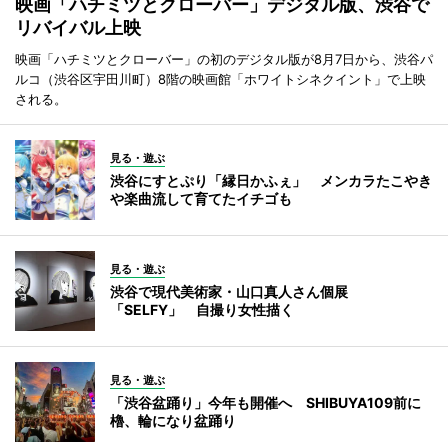
映画「ハチミツとクローバー」デジタル版、渋谷で
リバイバル上映
映画「ハチミツとクローバー」の初のデジタル版が8月7日から、渋谷パ
ルコ（渋谷区宇田川町）8階の映画館「ホワイトシネクイント」で上映
される。
見る・遊ぶ
渋谷にすとぷり「縁日かふぇ」 メンカラたこやき
や楽曲流して育てたイチゴも
見る・遊ぶ
渋谷で現代美術家・山口真人さん個展
「SELFY」 自撮り女性描く
見る・遊ぶ
「渋谷盆踊り」今年も開催へ SHIBUYA109前に
櫓、輪になり盆踊り