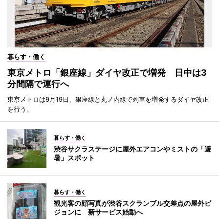
暮らす・働く
東京メトロ「銀座線」ダイヤ改正で増発 日中は3
分間隔で運行へ
東京メトロは9月19日、銀座線と丸ノ内線で列車を増発するダイヤ改正
を行う。
暮らす・働く
渋谷サクラステージに屋外エアコンやミストの「避
暑」スポット
暮らす・働く
観光客の顔写真が渋谷スクランブル交差点の屋外ビ
ジョンに 新サービス始動へ