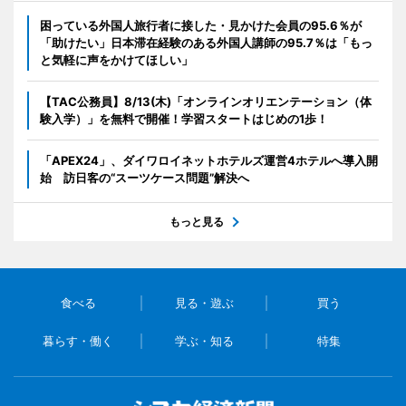
困っている外国人旅行者に接した・見かけた会員の95.6％が
「助けたい」日本滞在経験のある外国人講師の95.7％は「もっ
と気軽に声をかけてほしい」
【TAC公務員】8/13(木)「オンラインオリエンテーション（体
験入学）」を無料で開催！学習スタートはじめの1歩！
「APEX24」、ダイワロイネットホテルズ運営4ホテルへ導入開
始 訪日客の“スーツケース問題”解決へ
もっと見る
食べる
見る・遊ぶ
買う
暮らす・働く
学ぶ・知る
特集