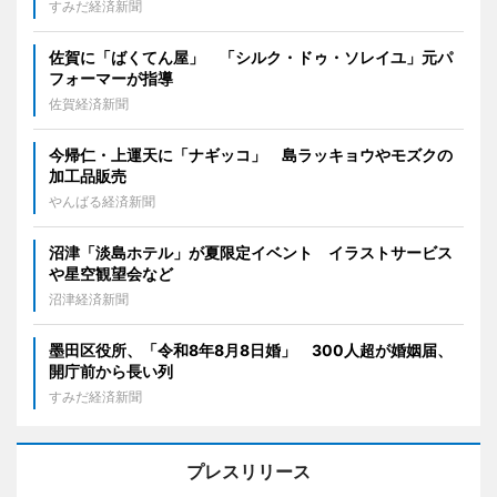
すみだ経済新聞
佐賀に「ばくてん屋」 「シルク・ドゥ・ソレイユ」元パ
フォーマーが指導
佐賀経済新聞
今帰仁・上運天に「ナギッコ」 島ラッキョウやモズクの
加工品販売
やんばる経済新聞
沼津「淡島ホテル」が夏限定イベント イラストサービス
や星空観望会など
沼津経済新聞
墨田区役所、「令和8年8月8日婚」 300人超が婚姻届、
開庁前から長い列
すみだ経済新聞
プレスリリース