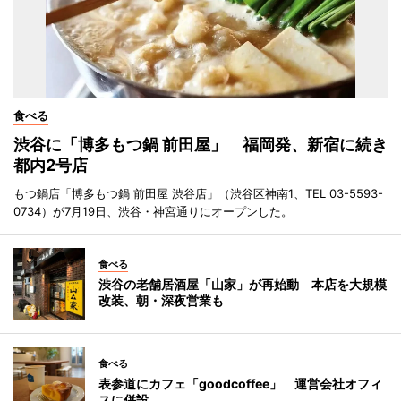
食べる
渋谷に「博多もつ鍋 前田屋」 福岡発、新宿に続き
都内2号店
もつ鍋店「博多もつ鍋 前田屋 渋谷店」（渋谷区神南1、TEL 03-5593-
0734）が7月19日、渋谷・神宮通りにオープンした。
食べる
渋谷の老舗居酒屋「山家」が再始動 本店を大規模
改装、朝・深夜営業も
食べる
表参道にカフェ「goodcoffee」 運営会社オフィ
スに併設