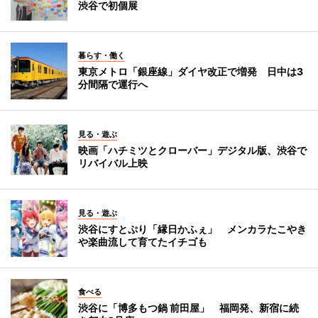
渋谷で初個展
暮らす・働く
東京メトロ「銀座線」ダイヤ改正で増発 日中は3
分間隔で運行へ
見る・遊ぶ
映画「ハチミツとクローバー」デジタル版、渋谷で
リバイバル上映
見る・遊ぶ
渋谷にすとぷり「縁日かふぇ」 メンカラたこやき
や楽曲流して育てたイチゴも
食べる
渋谷に「博多もつ鍋 前田屋」 福岡発、新宿に続