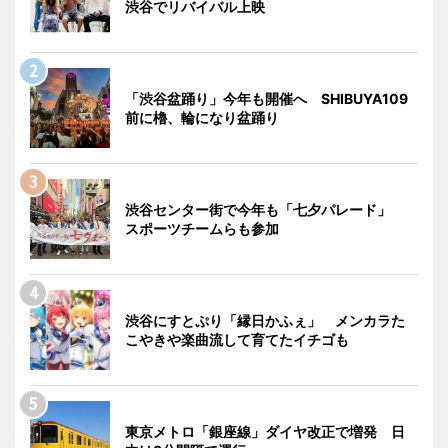
渋谷でリバイバル上映
「渋谷盆踊り」今年も開催へ SHIBUYA109
前に櫓、輪になり盆踊り
渋谷センター街で今年も「七夕パレード」
スポーツチームらも参加
渋谷にすとぷり「縁日かふぇ」 メンカラた
こやきや楽曲流して育てたイチゴも
東京メトロ「銀座線」ダイヤ改正で増発 日