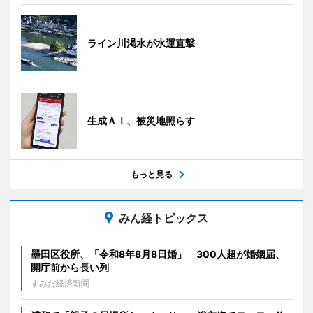
ライン川渇水が水運直撃
生成ＡＩ、被災地照らす
もっと見る
みん経トピックス
墨田区役所、「令和8年8月8日婚」 300人超が婚姻届、
開庁前から長い列
すみだ経済新聞