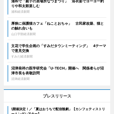
浦和で「親子の居場所なつまつり」 浴衣姿でヨーヨー釣
りや和太鼓楽しむ
浦和経済新聞
厚狭に保護猫カフェ「ねことおちゃ」 古民家改築、猫と
の触れ合いも
山口宇部経済新聞
文花で学生企画の「すみだタウンミーティング」 4テーマ
で意見交換
すみだ経済新聞
沼津発祥の医学研究会「U-TECH」開催へ 関係者らが沼
津市長を表敬訪問
沼津経済新聞
プレスリリース
\開催決定！／「夏はおうちで配信観劇」【カンフェティストリ
ーミングシアター】