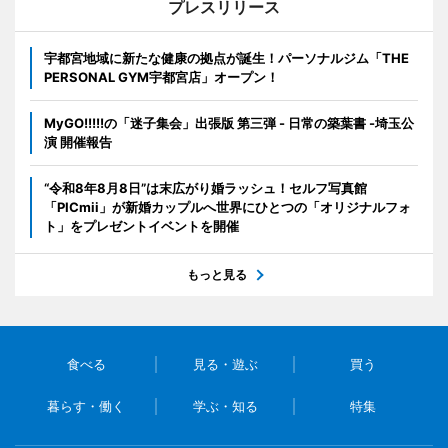
プレスリリース
宇都宮地域に新たな健康の拠点が誕生！パーソナルジム「THE
PERSONAL GYM宇都宮店」オープン！
MyGO!!!!!の「迷子集会」出張版 第三弾 - 日常の築葉書 -埼玉公
演 開催報告
“令和8年8月8日”は末広がり婚ラッシュ！セルフ写真館
「PICmii」が新婚カップルへ世界にひとつの「オリジナルフォ
ト」をプレゼントイベントを開催
もっと見る
食べる
見る・遊ぶ
買う
暮らす・働く
学ぶ・知る
特集