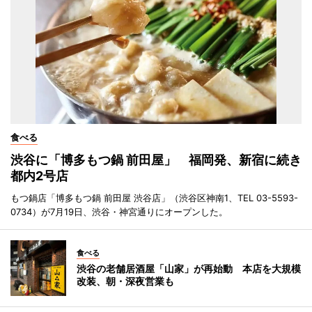
食べる
渋谷に「博多もつ鍋 前田屋」 福岡発、新宿に続き
都内2号店
もつ鍋店「博多もつ鍋 前田屋 渋谷店」（渋谷区神南1、TEL 03-5593-
0734）が7月19日、渋谷・神宮通りにオープンした。
食べる
渋谷の老舗居酒屋「山家」が再始動 本店を大規模
改装、朝・深夜営業も