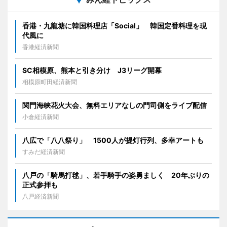
香港・九龍塘に韓国料理店「Social」 韓国定番料理を現
代風に
香港経済新聞
SC相模原、熊本と引き分け J3リーグ開幕
相模原町田経済新聞
関門海峡花火大会、無料エリアなしの門司側をライブ配信
小倉経済新聞
八広で「八八祭り」 1500人が提灯行列、多幸アートも
すみだ経済新聞
八戸の「騎馬打毬」、若手騎手の姿勇ましく 20年ぶりの
正式参拝も
八戸経済新聞