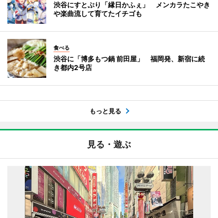
渋谷にすとぷり「縁日かふぇ」 メンカラたこやき
や楽曲流して育てたイチゴも
食べる
渋谷に「博多もつ鍋 前田屋」 福岡発、新宿に続
き都内2号店
もっと見る
見る・遊ぶ