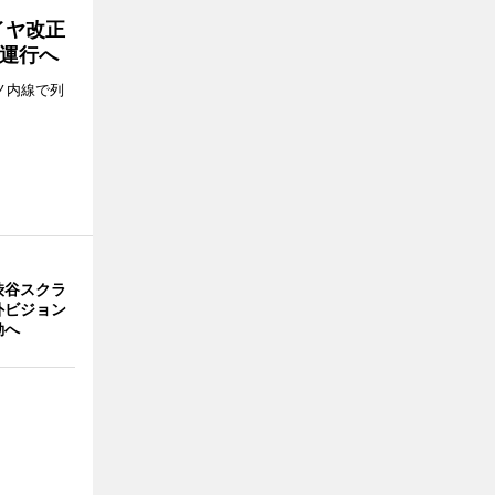
イヤ改正
運行へ
ノ内線で列
渋谷スクラ
外ビジョン
動へ