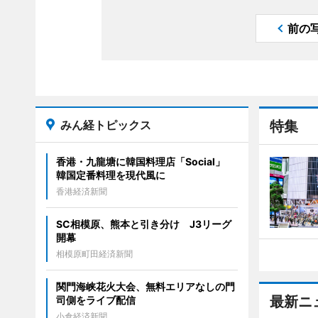
前の
みん経トピックス
特集
香港・九龍塘に韓国料理店「Social」
韓国定番料理を現代風に
香港経済新聞
SC相模原、熊本と引き分け J3リーグ
開幕
相模原町田経済新聞
関門海峡花火大会、無料エリアなしの門
最新ニ
司側をライブ配信
小倉経済新聞