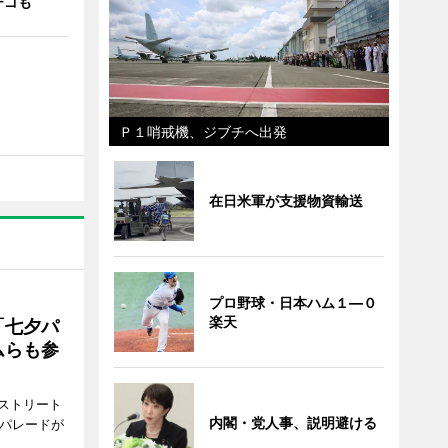
チゴも
Ｐ１哨戒機、ジブチへ出発
在日米軍が支援物資輸送
プロ野球・日本ハム１―０
楽天
「七夕パ
ムらも参
ストリート
内閣・党人事、説明避ける
でパレードが