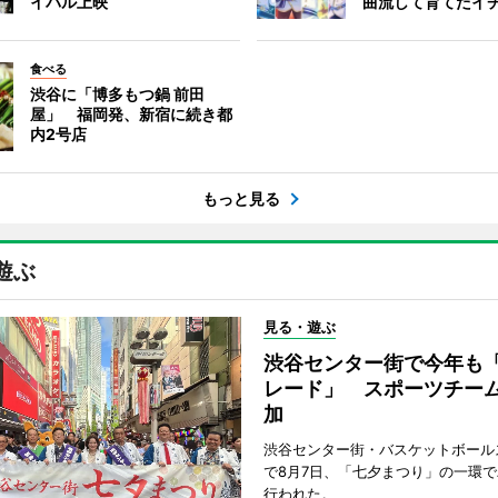
イバル上映
曲流して育てたイ
食べる
渋谷に「博多もつ鍋 前田
屋」 福岡発、新宿に続き都
内2号店
もっと見る
遊ぶ
見る・遊ぶ
渋谷センター街で今年も
レード」 スポーツチー
加
渋谷センター街・バスケットボール
で8月7日、「七夕まつり」の一環
行われた。