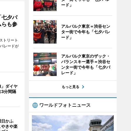
ード」
「七夕パ
ムらも参
アルバルク東京＝渋谷セン
ター街で今年も「七夕パレ
ード」
ストリート
でパレードが
アルバルク東京のザック・
バランスキー選手＝渋谷セ
ンター街で今年も「七夕パ
レード」
線」ダイヤ
もっと見る
は3分間隔
ワールドフォトニュース
縁日かふ
こやきや楽