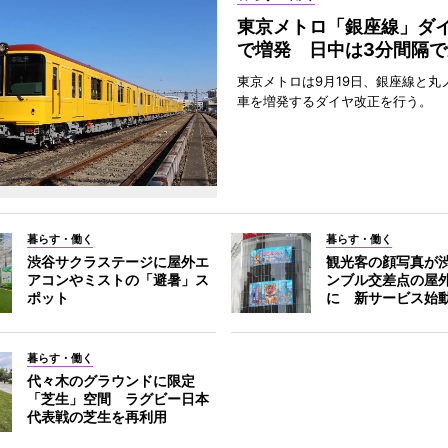
東京メトロ「銀座線」ダ
で増発 日中は3分間隔で
東京メトロは9月19日、銀座線と丸
車を増発するダイヤ改正を行う。
暮らす・働く
暮らす・働く
渋谷サクラステージに屋外エ
観光客の顔写真が
アコンやミストの「避暑」ス
ンブル交差点の屋
ポット
に 新サービス始
暮らす・働く
代々木のグラウンドに限定
「芝生」空間 ラグビー日本
代表戦の芝生を再利用