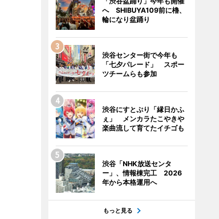
「渋谷盆踊り」今年も開催
へ SHIBUYA109前に櫓、
輪になり盆踊り
渋谷センター街で今年も
「七夕パレード」 スポー
ツチームらも参加
渋谷にすとぷり「縁日かふ
ぇ」 メンカラたこやきや
楽曲流して育てたイチゴも
渋谷「NHK放送センタ
ー」、情報棟完工 2026
年から本格運用へ
もっと見る