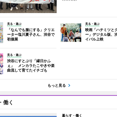
見る・遊ぶ
見る・遊ぶ
「なんでも服にする」クリエ
映画「ハチミツと
ーター塩川夏子さん、渋谷で
ー」デジタル版、
初個展
イバル上映
見る・遊ぶ
渋谷にすとぷり「縁日かふ
ぇ」 メンカラたこやきや楽
曲流して育てたイチゴも
もっと見る
・働く
暮らす・働く