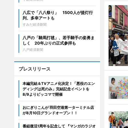
八広で「八八祭り」 1500人が提灯行
列、多幸アートも
すみだ経済新聞
八戸の「騎馬打毬」、若手騎手の姿勇ま
しく 20年ぶりの正式参拝も
八戸経済新聞
プレスリリース
本編完結＆TVアニメ化決定！「悪役のエン
ディングは死のみ」完結記念イベントを
8/9よりピッコマで開催
おにぎりこんが 羽田空港第一ターミナル店
が8月10日グランドオープン！！
番組復活1周年を記念して 『マンガのラジオ