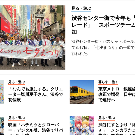
見る・遊ぶ
渋谷センター街で今年も
レード」 スポーツチー
加
渋谷センター街・バスケットボール
で8月7日、「七夕まつり」の一環
行われた。
見る・遊ぶ
暮らす・働く
「なんでも服にする」クリエ
東京メトロ「銀座
ーター塩川夏子さん、渋谷で
改正で増発 日中
初個展
で運行へ
見る・遊ぶ
見る・遊ぶ
映画「ハチミツとクローバ
渋谷にすとぷり「
ー」デジタル版、渋谷でリバ
ぇ」 メンカラた