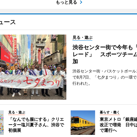
もっと見る
ュース
見る・遊ぶ
渋谷センター街で今年も
レード」 スポーツチー
加
渋谷センター街・バスケットボール
で8月7日、「七夕まつり」の一環
行われた。
見る・遊ぶ
暮らす・働く
「なんでも服にする」クリエ
東京メトロ「銀座
ーター塩川夏子さん、渋谷で
改正で増発 日中
初個展
で運行へ