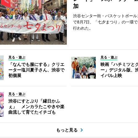
加
渋谷センター街・バスケットボール
で8月7日、「七夕まつり」の一環
行われた。
見る・遊ぶ
見る・遊ぶ
「なんでも服にする」クリエ
映画「ハチミツと
ーター塩川夏子さん、渋谷で
ー」デジタル版、
初個展
イバル上映
見る・遊ぶ
渋谷にすとぷり「縁日かふ
ぇ」 メンカラたこやきや楽
曲流して育てたイチゴも
もっと見る