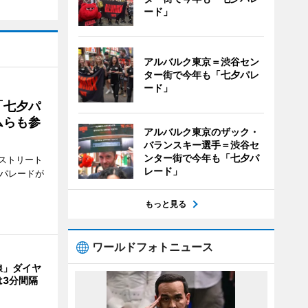
ード」
アルバルク東京＝渋谷セン
ター街で今年も「七夕パレ
ード」
「七夕パ
ムらも参
アルバルク東京のザック・
バランスキー選手＝渋谷セ
ンター街で今年も「七夕パ
ストリート
レード」
でパレードが
もっと見る
ワールドフォトニュース
線」ダイヤ
は3分間隔