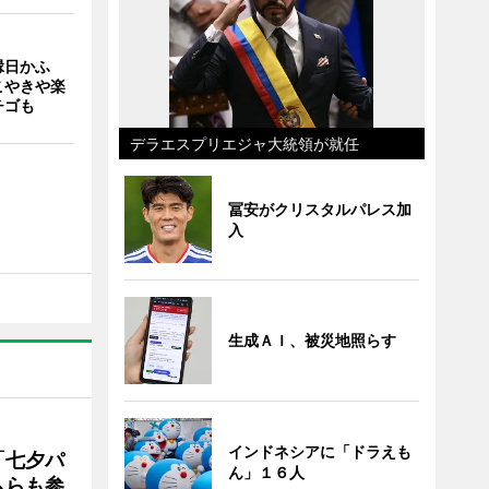
縁日かふ
こやきや楽
チゴも
デラエスプリエジャ大統領が就任
冨安がクリスタルパレス加
入
生成ＡＩ、被災地照らす
インドネシアに「ドラえも
「七夕パ
ん」１６人
ムらも参