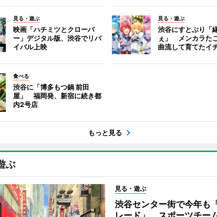
見る・遊ぶ
見る・遊ぶ
映画「ハチミツとクローバ
渋谷にすとぷり「
ー」デジタル版、渋谷でリバ
ぇ」 メンカラた
イバル上映
曲流して育てたイ
食べる
渋谷に「博多もつ鍋 前田
屋」 福岡発、新宿に続き都
内2号店
もっと見る
遊ぶ
見る・遊ぶ
渋谷センター街で今年も
レード」 スポーツチー