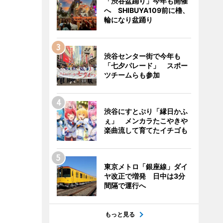
「渋谷盆踊り」今年も開催
へ SHIBUYA109前に櫓、
輪になり盆踊り
渋谷センター街で今年も
「七夕パレード」 スポー
ツチームらも参加
渋谷にすとぷり「縁日かふ
ぇ」 メンカラたこやきや
楽曲流して育てたイチゴも
東京メトロ「銀座線」ダイ
ヤ改正で増発 日中は3分
間隔で運行へ
もっと見る