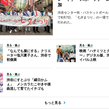
加
渋谷センター街・バスケットボール
で8月7日、「七夕まつり」の一環
行われた。
見る・遊ぶ
見る・遊ぶ
「なんでも服にする」クリエ
映画「ハチミツと
ーター塩川夏子さん、渋谷で
ー」デジタル版、
初個展
イバル上映
見る・遊ぶ
渋谷にすとぷり「縁日かふ
ぇ」 メンカラたこやきや楽
曲流して育てたイチゴも
もっと見る