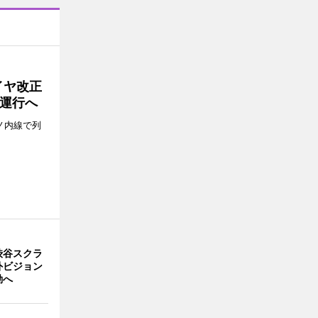
イヤ改正
運行へ
ノ内線で列
渋谷スクラ
外ビジョン
動へ