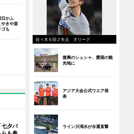
縁日かふ
こやきや楽
チゴも
佐々木６回２失点 大リーグ
復興のシュシャ、愛国の観
光地に
アジア大会公式ウエア発
表
「七夕パ
ライン川渇水が水運直撃
ムらも参