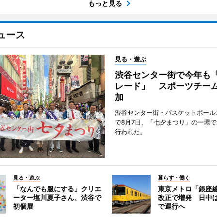
もっと見る
ュース
見る・遊ぶ
渋谷センター街で今年も
レード」 スポーツチー
加
渋谷センター街・バスケットボール
で8月7日、「七夕まつり」の一環
行われた。
見る・遊ぶ
暮らす・働く
「なんでも服にする」クリエ
東京メトロ「銀座
ーター塩川夏子さん、渋谷で
改正で増発 日中
初個展
で運行へ