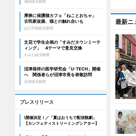
浦和経済新聞
厚狭に保護猫カフェ「ねことおちゃ」
最新ニ
古民家改築、猫との触れ合いも
山口宇部経済新聞
文花で学生企画の「すみだタウンミーテ
ィング」 4テーマで意見交換
すみだ経済新聞
沼津発祥の医学研究会「U-TECH」開催
へ 関係者らが沼津市長を表敬訪問
沼津経済新聞
プレスリリース
\開催決定！／「夏はおうちで配信観劇」
【カンフェティストリーミングシアター】