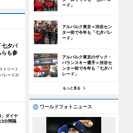
ード」
アルバルク東京＝渋谷セン
ター街で今年も「七夕パレ
ード」
「七夕パ
ムらも参
アルバルク東京のザック・
バランスキー選手＝渋谷セ
ンター街で今年も「七夕パ
ストリート
レード」
でパレードが
もっと見る
ワールドフォトニュース
線」ダイヤ
は3分間隔