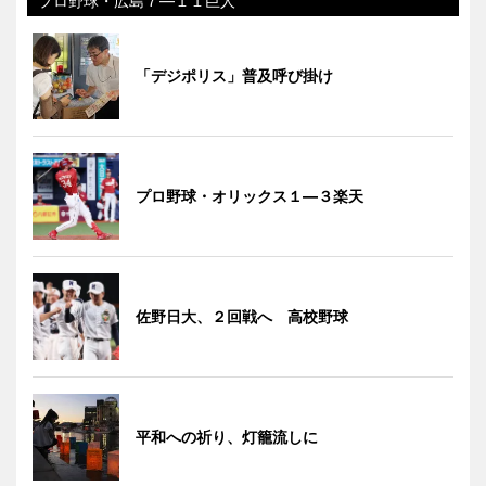
プロ野球・広島７―１１巨人
「デジポリス」普及呼び掛け
プロ野球・オリックス１―３楽天
佐野日大、２回戦へ 高校野球
平和への祈り、灯籠流しに