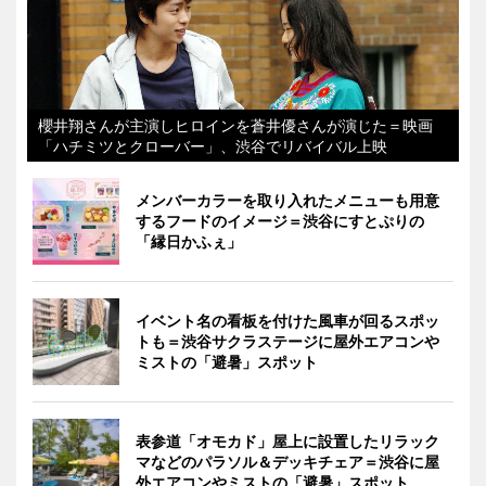
櫻井翔さんが主演しヒロインを蒼井優さんが演じた＝映画
「ハチミツとクローバー」、渋谷でリバイバル上映
メンバーカラーを取り入れたメニューも用意
するフードのイメージ＝渋谷にすとぷりの
「縁日かふぇ」
イベント名の看板を付けた風車が回るスポッ
トも＝渋谷サクラステージに屋外エアコンや
ミストの「避暑」スポット
表参道「オモカド」屋上に設置したリラック
マなどのパラソル＆デッキチェア＝渋谷に屋
外エアコンやミストの「避暑」スポット