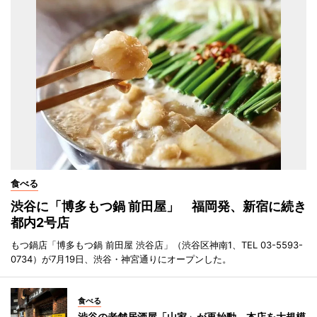
食べる
渋谷に「博多もつ鍋 前田屋」 福岡発、新宿に続き
都内2号店
もつ鍋店「博多もつ鍋 前田屋 渋谷店」（渋谷区神南1、TEL 03-5593-
0734）が7月19日、渋谷・神宮通りにオープンした。
食べる
渋谷の老舗居酒屋「山家」が再始動 本店を大規模