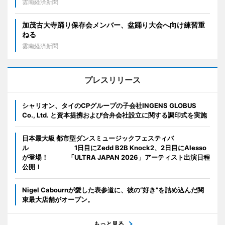
雲南経済新聞
加茂古大寺踊り保存会メンバー、盆踊り大会へ向け練習重
ねる
雲南経済新聞
プレスリリース
シャリオン、タイのCPグループの子会社INGENS GLOBUS
Co., Ltd. と資本提携および合弁会社設立に関する調印式を実施
日本最大級 都市型ダンスミュージックフェスティバ
ル 1日目にZedd B2B Knock2、2日目にAlesso
が登場！ 「ULTRA JAPAN 2026」アーティスト出演日程
公開！
Nigel Cabournが愛した表参道に、彼の“好き”を詰め込んだ関
東最大店舗がオープン。
もっと見る