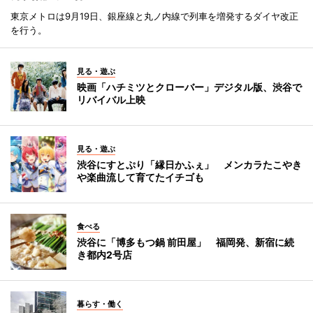
東京メトロは9月19日、銀座線と丸ノ内線で列車を増発するダイヤ改正
を行う。
見る・遊ぶ
映画「ハチミツとクローバー」デジタル版、渋谷で
リバイバル上映
見る・遊ぶ
渋谷にすとぷり「縁日かふぇ」 メンカラたこやき
や楽曲流して育てたイチゴも
食べる
渋谷に「博多もつ鍋 前田屋」 福岡発、新宿に続
き都内2号店
暮らす・働く