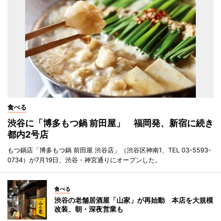
食べる
渋谷に「博多もつ鍋 前田屋」 福岡発、新宿に続き
都内2号店
もつ鍋店「博多もつ鍋 前田屋 渋谷店」（渋谷区神南1、TEL 03-5593-
0734）が7月19日、渋谷・神宮通りにオープンした。
食べる
渋谷の老舗居酒屋「山家」が再始動 本店を大規模
改装、朝・深夜営業も