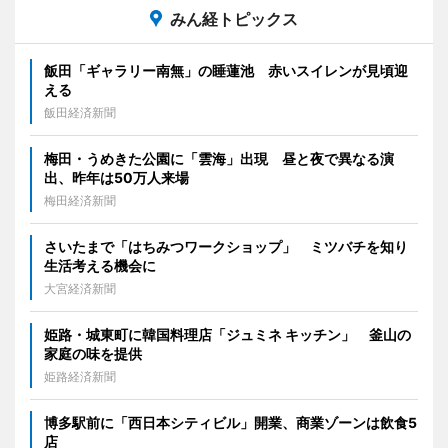
みん経トピックス
飯田「ギャラリー南無」の睡蓮池 赤いスイレンが見頃迎
える
飯田経済新聞
梅田・うめきた公園に「雲海」出現 昼と夜で異なる演
出、昨年は50万人来場
梅田経済新聞
さいたまで「はちみつワークショップ」 ミツバチを知り
生活考える機会に
大宮経済新聞
姫路・城東町に韓国料理店「ジュミネ キッチン」 釜山の
家庭の味を提供
姫路経済新聞
博多駅前に「西日本シティビル」開業、商業ゾーンは飲食5
店