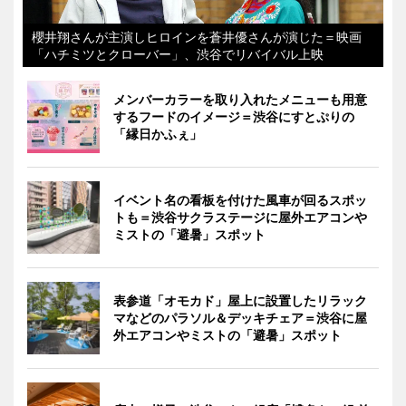
櫻井翔さんが主演しヒロインを蒼井優さんが演じた＝映画
「ハチミツとクローバー」、渋谷でリバイバル上映
メンバーカラーを取り入れたメニューも用意
するフードのイメージ＝渋谷にすとぷりの
「縁日かふぇ」
イベント名の看板を付けた風車が回るスポッ
トも＝渋谷サクラステージに屋外エアコンや
ミストの「避暑」スポット
表参道「オモカド」屋上に設置したリラック
マなどのパラソル＆デッキチェア＝渋谷に屋
外エアコンやミストの「避暑」スポット