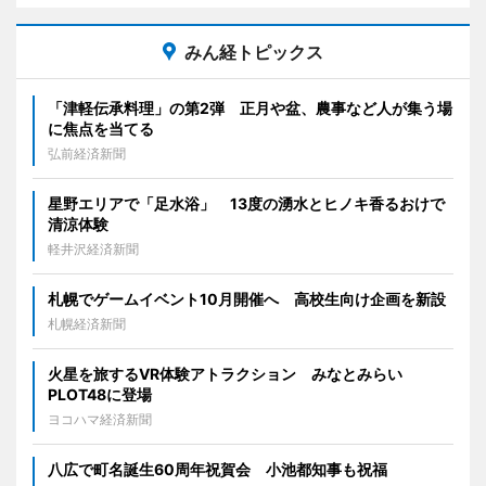
みん経トピックス
「津軽伝承料理」の第2弾 正月や盆、農事など人が集う場
に焦点を当てる
弘前経済新聞
星野エリアで「足水浴」 13度の湧水とヒノキ香るおけで
清涼体験
軽井沢経済新聞
札幌でゲームイベント10月開催へ 高校生向け企画を新設
札幌経済新聞
火星を旅するVR体験アトラクション みなとみらい
PLOT48に登場
ヨコハマ経済新聞
八広で町名誕生60周年祝賀会 小池都知事も祝福