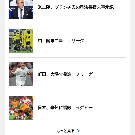
米上院、ブランチ氏の司法長官人事承認
柏、開幕白星 Ｊリーグ
町田、大勝で発進 Ｊリーグ
日本、豪州に惜敗 ラグビー
もっと見る