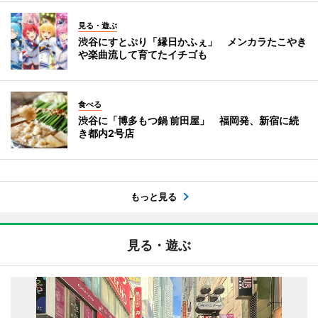
見る・遊ぶ
渋谷にすとぷり「縁日かふぇ」 メンカラたこやき
や楽曲流して育てたイチゴも
食べる
渋谷に「博多もつ鍋 前田屋」 福岡発、新宿に続
き都内2号店
もっと見る
見る・遊ぶ