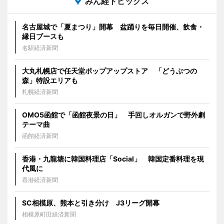
みん経トピックス
名古屋城で「夏まつり」開幕 盆踊りを毎日開催、飲食・
縁日ブースも
名駅経済新聞
大丸札幌店で任天堂ポップアップストア 「どうぶつの
森」特設エリアも
札幌経済新聞
OMO5函館で「函館夜景の日」 手回しオルガンで野外劇
テーマ曲
函館経済新聞
香港・九龍塘に韓国料理店「Social」 韓国定番料理を現
代風に
香港経済新聞
SC相模原、熊本と引き分け J3リーグ開幕
相模原町田経済新聞