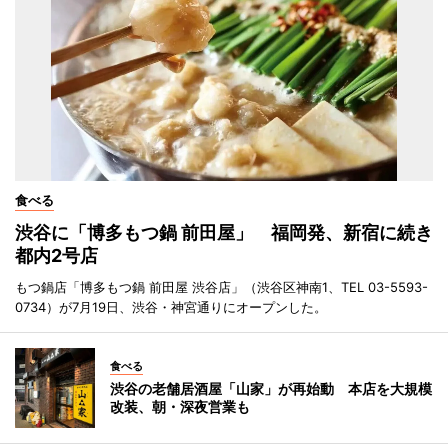
食べる
渋谷に「博多もつ鍋 前田屋」 福岡発、新宿に続き
都内2号店
もつ鍋店「博多もつ鍋 前田屋 渋谷店」（渋谷区神南1、TEL 03-5593-
0734）が7月19日、渋谷・神宮通りにオープンした。
食べる
渋谷の老舗居酒屋「山家」が再始動 本店を大規模
改装、朝・深夜営業も