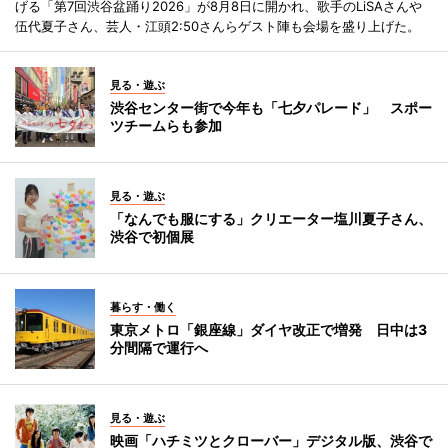
げる「第7回渋谷盆踊り2026」が8月8日に開かれ、歌手のLiSAさんや
伍代夏子さん、芸人・江頭2:50さんらゲスト陣も会場を盛り上げた。
見る・遊ぶ
渋谷センター街で今年も「七夕パレード」 スポー
ツチームらも参加
見る・遊ぶ
「なんでも服にする」クリエーター塩川夏子さん、
渋谷で初個展
暮らす・働く
東京メトロ「銀座線」ダイヤ改正で増発 日中は3
分間隔で運行へ
見る・遊ぶ
映画「ハチミツとクローバー」デジタル版、渋谷で