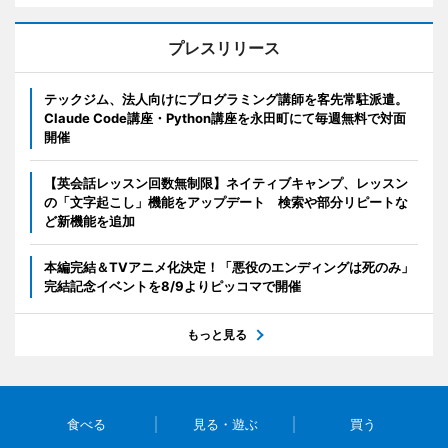
プレスリリース
テックジム、法人向けにプログラミング講師を客先常駐派遣。
Claude Code講座・Python講座を永田町にて毎週無料で対面
開催
【英会話レッスン回数無制限】ネイティブキャンプ、レッスン
の「文字起こし」機能をアップデート 検索や部分リピートな
ど新機能を追加
本編完結＆TVアニメ化決定！「悪役のエンディングは死のみ」
完結記念イベントを8/9よりピッコマで開催
もっと見る
食べる
見る・遊ぶ
買う