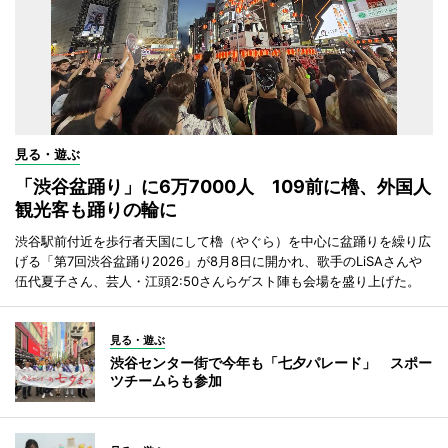
見る・遊ぶ
「渋谷盆踊り」に6万7000人 109前に櫓、外国人
観光客も踊りの輪に
渋谷駅前付近を歩行者天国にして櫓（やぐら）を中心に盆踊りを繰り広
げる「第7回渋谷盆踊り2026」が8月8日に開かれ、歌手のLiSAさんや
伍代夏子さん、芸人・江頭2:50さんらゲスト陣も会場を盛り上げた。
見る・遊ぶ
渋谷センター街で今年も「七夕パレード」 スポー
ツチームらも参加