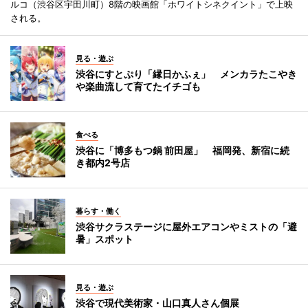
ルコ（渋谷区宇田川町）8階の映画館「ホワイトシネクイント」で上映
される。
見る・遊ぶ
渋谷にすとぷり「縁日かふぇ」 メンカラたこやき
や楽曲流して育てたイチゴも
食べる
渋谷に「博多もつ鍋 前田屋」 福岡発、新宿に続
き都内2号店
暮らす・働く
渋谷サクラステージに屋外エアコンやミストの「避
暑」スポット
見る・遊ぶ
渋谷で現代美術家・山口真人さん個展