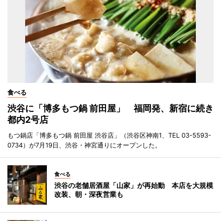
食べる
渋谷に「博多もつ鍋 前田屋」 福岡発、新宿に続き
都内2号店
もつ鍋店「博多もつ鍋 前田屋 渋谷店」（渋谷区神南1、TEL 03-5593-
0734）が7月19日、渋谷・神宮通りにオープンした。
食べる
渋谷の老舗居酒屋「山家」が再始動 本店を大規模
改装、朝・深夜営業も