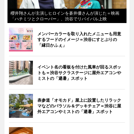
櫻井翔さんが主演しヒロインを蒼井優さんが演じた＝映画
「ハチミツとクローバー」、渋谷でリバイバル上映
メンバーカラーを取り入れたメニューも用意
するフードのイメージ＝渋谷にすとぷりの
「縁日かふぇ」
イベント名の看板を付けた風車が回るスポッ
トも＝渋谷サクラステージに屋外エアコンや
ミストの「避暑」スポット
表参道「オモカド」屋上に設置したリラック
マなどのパラソル＆デッキチェア＝渋谷に屋
外エアコンやミストの「避暑」スポット