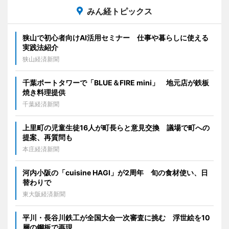
みん経トピックス
狭山で初心者向けAI活用セミナー 仕事や暮らしに使える
実践法紹介
狭山経済新聞
千葉ポートタワーで「BLUE＆FIRE mini」 地元店が鉄板
焼き料理提供
千葉経済新聞
上里町の児童生徒16人が町長らと意見交換 議場で町への
提案、再質問も
本庄経済新聞
河内小阪の「cuisine HAGI」が2周年 旬の食材使い、日
替わりで
東大阪経済新聞
平川・長谷川鉄工が全国大会一次審査に挑む 浮世絵を10
層の鋼板で再現