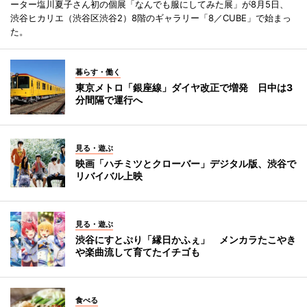
ーター塩川夏子さん初の個展「なんでも服にしてみた展」が8月5日、
渋谷ヒカリエ（渋谷区渋谷2）8階のギャラリー「8／CUBE」で始まっ
た。
暮らす・働く
東京メトロ「銀座線」ダイヤ改正で増発 日中は3
分間隔で運行へ
見る・遊ぶ
映画「ハチミツとクローバー」デジタル版、渋谷で
リバイバル上映
見る・遊ぶ
渋谷にすとぷり「縁日かふぇ」 メンカラたこやき
や楽曲流して育てたイチゴも
食べる