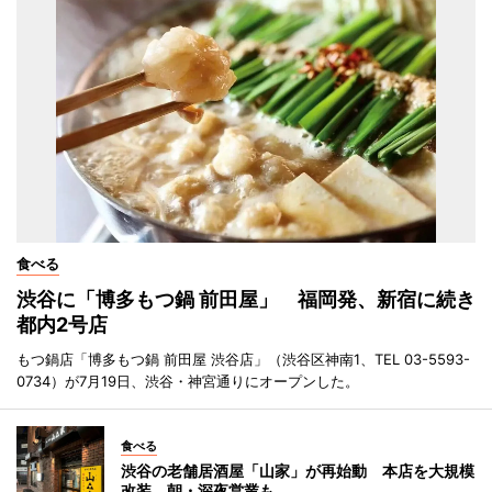
食べる
渋谷に「博多もつ鍋 前田屋」 福岡発、新宿に続き
都内2号店
もつ鍋店「博多もつ鍋 前田屋 渋谷店」（渋谷区神南1、TEL 03-5593-
0734）が7月19日、渋谷・神宮通りにオープンした。
食べる
渋谷の老舗居酒屋「山家」が再始動 本店を大規模
改装、朝・深夜営業も