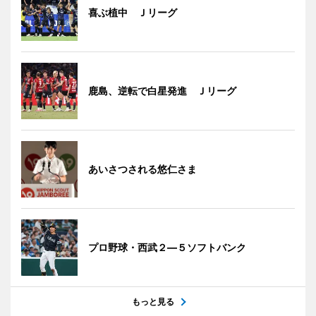
喜ぶ植中 Ｊリーグ
鹿島、逆転で白星発進 Ｊリーグ
あいさつされる悠仁さま
プロ野球・西武２―５ソフトバンク
もっと見る