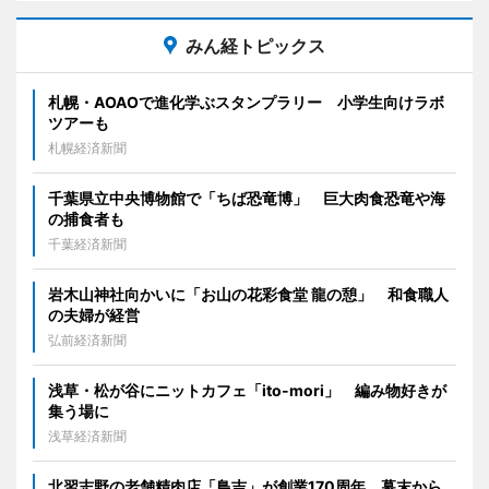
みん経トピックス
札幌・AOAOで進化学ぶスタンプラリー 小学生向けラボ
ツアーも
札幌経済新聞
千葉県立中央博物館で「ちば恐竜博」 巨大肉食恐竜や海
の捕食者も
千葉経済新聞
岩木山神社向かいに「お山の花彩食堂 龍の憩」 和食職人
の夫婦が経営
弘前経済新聞
浅草・松が谷にニットカフェ「ito-mori」 編み物好きが
集う場に
浅草経済新聞
北習志野の老舗精肉店「鳥吉」が創業170周年 幕末から