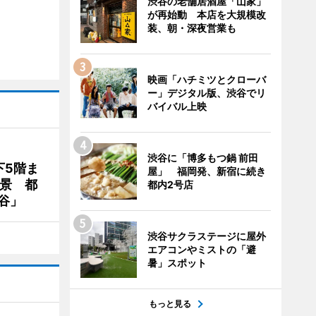
渋谷の老舗居酒屋「山家」
が再始動 本店を大規模改
装、朝・深夜営業も
映画「ハチミツとクローバ
ー」デジタル版、渋谷でリ
バイバル上映
渋谷に「博多もつ鍋 前田
下5階ま
屋」 福岡発、新宿に続き
夜景 都
都内2号店
谷」
渋谷サクラステージに屋外
エアコンやミストの「避
暑」スポット
もっと見る