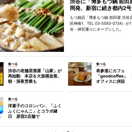
渋谷に「博多もつ鍋 前田
岡発、新宿に続き都内2号
もつ鍋店「博多もつ鍋 前田屋 渋谷
区神南1、TEL 03-5593-0734）が
谷・神宮通りにオープンした。
食べる
食べる
渋谷の老舗居酒屋「山家」が
表参道にカフェ
再始動 本店を大規模改装、
「goodcoffee
朝・深夜営業も
オフィスに併設
食べる
洋菓子のコロンバン、「ふく
ふくにゃんこ」とコラボ縁
日 原宿2店舗で