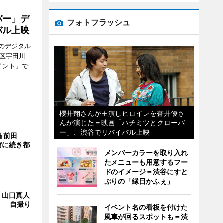
バー」デ
フォトフラッシュ
バル上映
のデジタル
谷区宇田川
イント」で
櫻井翔さんが主演しヒロインを蒼井優さ
んが演じた＝映画「ハチミツとクローバ
ー」、渋谷でリバイバル上映
 前田
宿に続き都
メンバーカラーを取り入れ
たメニューも用意するフー
ドのイメージ＝渋谷にすと
ぷりの「縁日かふぇ」
・山口真人
Y」 自撮り
イベント名の看板を付けた
風車が回るスポットも＝渋