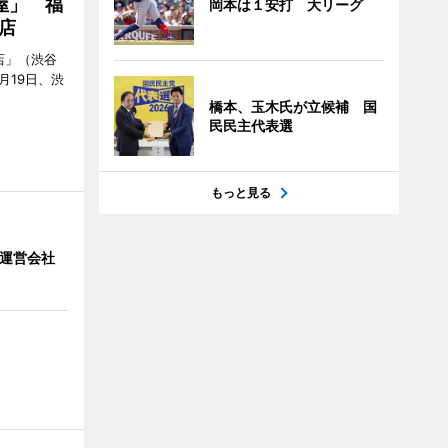
屋」 福
岡本は１安打 大リーグ
店
店」（渋谷
7月19日、渋
橋本、玉木氏が立候補 国
民民主代表選
もっと見る
」 運営会社