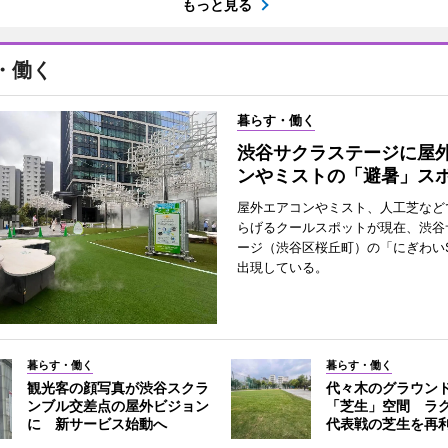
もっと見る
・働く
暮らす・働く
渋谷サクラステージに屋
ンやミストの「避暑」ス
屋外エアコンやミスト、人工芝など
らげるクールスポットが現在、渋谷
ージ（渋谷区桜丘町）の「にぎわいS
出現している。
暮らす・働く
暮らす・働く
観光客の顔写真が渋谷スクラ
代々木のグラウン
ンブル交差点の屋外ビジョン
「芝生」空間 ラ
に 新サービス始動へ
代表戦の芝生を再