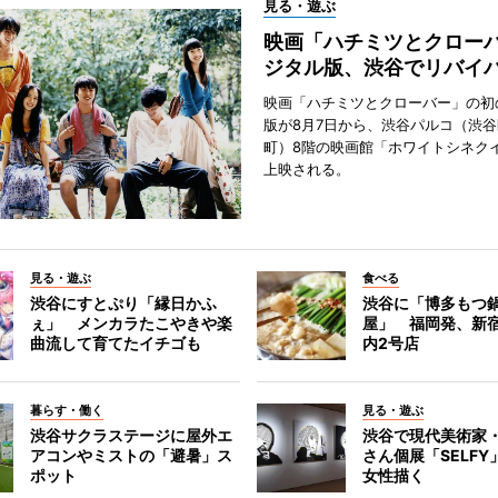
見る・遊ぶ
映画「ハチミツとクロー
ジタル版、渋谷でリバイ
映画「ハチミツとクローバー」の初
版が8月7日から、渋谷パルコ（渋
町）8階の映画館「ホワイトシネク
上映される。
見る・遊ぶ
食べる
渋谷にすとぷり「縁日かふ
渋谷に「博多もつ鍋
ぇ」 メンカラたこやきや楽
屋」 福岡発、新
曲流して育てたイチゴも
内2号店
暮らす・働く
見る・遊ぶ
渋谷サクラステージに屋外エ
渋谷で現代美術家
アコンやミストの「避暑」ス
さん個展「SELF
ポット
女性描く