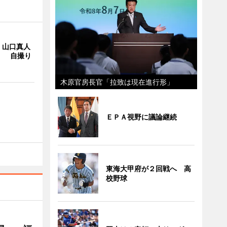
・山口真人
Y」 自撮り
木原官房長官「拉致は現在進行形」
ＥＰＡ視野に議論継続
東海大甲府が２回戦へ 高
校野球