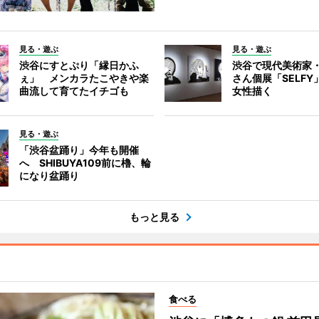
見る・遊ぶ
見る・遊ぶ
渋谷にすとぷり「縁日かふ
渋谷で現代美術家
ぇ」 メンカラたこやきや楽
さん個展「SELF
曲流して育てたイチゴも
女性描く
見る・遊ぶ
「渋谷盆踊り」今年も開催
へ SHIBUYA109前に櫓、輪
になり盆踊り
もっと見る
食べる