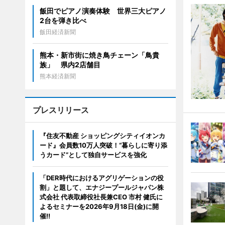
飯田でピアノ演奏体験 世界三大ピアノ
2台を弾き比べ
飯田経済新聞
熊本・新市街に焼き鳥チェーン「鳥貴
族」 県内2店舗目
熊本経済新聞
プレスリリース
『住友不動産 ショッピングシティイオンカ
ード』会員数10万人突破！“暮らしに寄り添
うカード”として独自サービスを強化
「DER時代におけるアグリゲーションの役
割」と題して、エナジープールジャパン株
式会社 代表取締役社長兼CEO 市村 健氏に
よるセミナーを2026年9月18日(金)に開
催!!