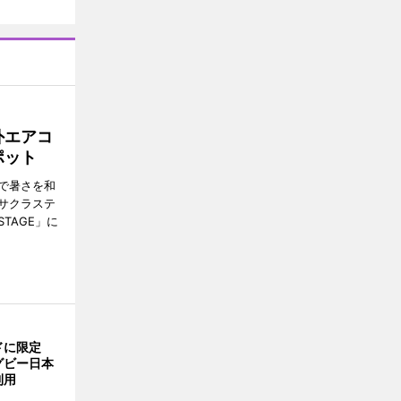
外エアコ
ポット
で暑さを和
サクラステ
TAGE」に
ドに限定
グビー日本
利用