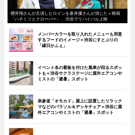
櫻井翔さんが主演しヒロインを蒼井優さんが演じた＝映画
「ハチミツとクローバー」、渋谷でリバイバル上映
メンバーカラーを取り入れたメニューも用意
するフードのイメージ＝渋谷にすとぷりの
「縁日かふぇ」
イベント名の看板を付けた風車が回るスポッ
トも＝渋谷サクラステージに屋外エアコンや
ミストの「避暑」スポット
表参道「オモカド」屋上に設置したリラック
マなどのパラソル＆デッキチェア＝渋谷に屋
外エアコンやミストの「避暑」スポット