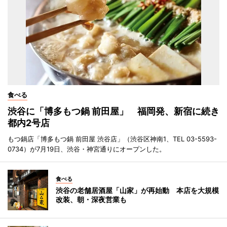
食べる
渋谷に「博多もつ鍋 前田屋」 福岡発、新宿に続き
都内2号店
もつ鍋店「博多もつ鍋 前田屋 渋谷店」（渋谷区神南1、TEL 03-5593-
0734）が7月19日、渋谷・神宮通りにオープンした。
食べる
渋谷の老舗居酒屋「山家」が再始動 本店を大規模
改装、朝・深夜営業も