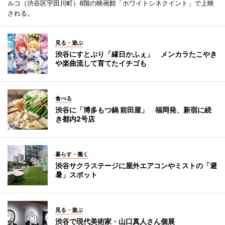
ルコ（渋谷区宇田川町）8階の映画館「ホワイトシネクイント」で上映
される。
見る・遊ぶ
渋谷にすとぷり「縁日かふぇ」 メンカラたこやき
や楽曲流して育てたイチゴも
食べる
渋谷に「博多もつ鍋 前田屋」 福岡発、新宿に続
き都内2号店
暮らす・働く
渋谷サクラステージに屋外エアコンやミストの「避
暑」スポット
見る・遊ぶ
渋谷で現代美術家・山口真人さん個展