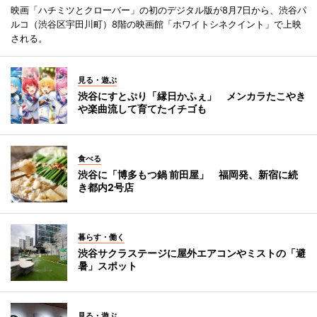
映画「ハチミツとクローバー」の初のデジタル版が8月7日から、渋谷パ
ルコ（渋谷区宇田川町）8階の映画館「ホワイトシネクイント」で上映
される。
見る・遊ぶ
渋谷にすとぷり「縁日かふぇ」 メンカラたこやき
や楽曲流して育てたイチゴも
食べる
渋谷に「博多もつ鍋 前田屋」 福岡発、新宿に続
き都内2号店
暮らす・働く
渋谷サクラステージに屋外エアコンやミストの「避
暑」スポット
見る・遊ぶ