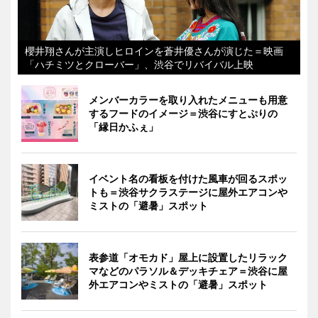
櫻井翔さんが主演しヒロインを蒼井優さんが演じた＝映画
「ハチミツとクローバー」、渋谷でリバイバル上映
メンバーカラーを取り入れたメニューも用意
するフードのイメージ＝渋谷にすとぷりの
「縁日かふぇ」
イベント名の看板を付けた風車が回るスポッ
トも＝渋谷サクラステージに屋外エアコンや
ミストの「避暑」スポット
表参道「オモカド」屋上に設置したリラック
マなどのパラソル＆デッキチェア＝渋谷に屋
外エアコンやミストの「避暑」スポット