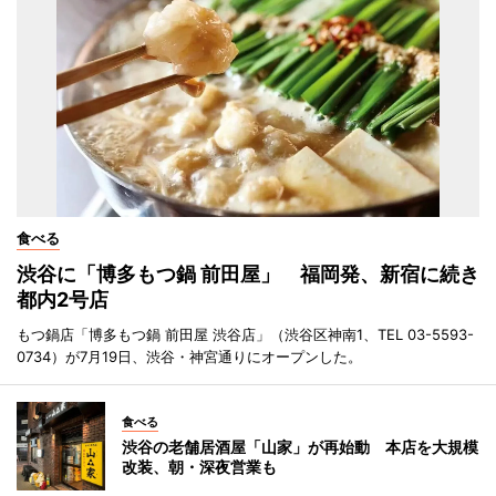
食べる
渋谷に「博多もつ鍋 前田屋」 福岡発、新宿に続き
都内2号店
もつ鍋店「博多もつ鍋 前田屋 渋谷店」（渋谷区神南1、TEL 03-5593-
0734）が7月19日、渋谷・神宮通りにオープンした。
食べる
渋谷の老舗居酒屋「山家」が再始動 本店を大規模
改装、朝・深夜営業も