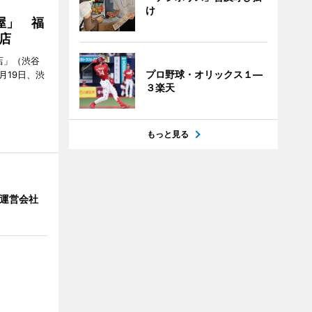
け
屋」 福
店
店」（渋谷
プロ野球・オリックス１―
7月19日、渋
３楽天
もっと見る
」 運営会社