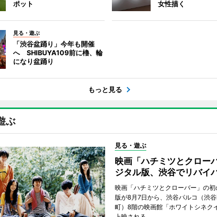
ポット
女性描く
見る・遊ぶ
「渋谷盆踊り」今年も開催
へ SHIBUYA109前に櫓、輪
になり盆踊り
もっと見る
遊ぶ
見る・遊ぶ
映画「ハチミツとクロー
ジタル版、渋谷でリバイ
映画「ハチミツとクローバー」の初
版が8月7日から、渋谷パルコ（渋
町）8階の映画館「ホワイトシネク
上映される。