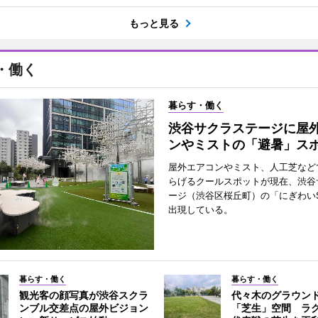
もっと見る
・働く
暮らす・働く
渋谷サクラステージに屋
ンやミストの「避暑」ス
屋外エアコンやミスト、人工芝など
らげるクールスポットが現在、渋谷
ージ（渋谷区桜丘町）の「にぎわいS
出現している。
暮らす・働く
暮らす・働く
観光客の顔写真が渋谷スクラ
代々木のグラウン
ンブル交差点の屋外ビジョン
「芝生」空間 ラ