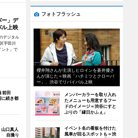
フォトフラッシュ
バー」デ
バル上映
のデジタル
谷区宇田川
イント」で
櫻井翔さんが主演しヒロインを蒼井優さ
んが演じた＝映画「ハチミツとクローバ
ー」、渋谷でリバイバル上映
 前田
メンバーカラーを取り入れ
宿に続き都
たメニューも用意するフー
ドのイメージ＝渋谷にすと
ぷりの「縁日かふぇ」
イベント名の看板を付けた
・山口真人
風車が回るスポットも＝渋
Y」 自撮り