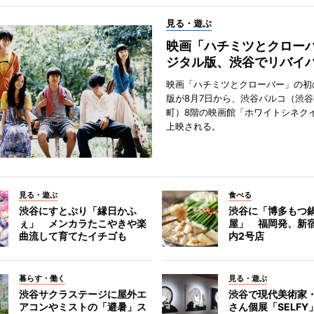
見る・遊ぶ
映画「ハチミツとクロー
ジタル版、渋谷でリバイ
映画「ハチミツとクローバー」の初
版が8月7日から、渋谷パルコ（渋
町）8階の映画館「ホワイトシネク
上映される。
見る・遊ぶ
食べる
渋谷にすとぷり「縁日かふ
渋谷に「博多もつ鍋
ぇ」 メンカラたこやきや楽
屋」 福岡発、新
曲流して育てたイチゴも
内2号店
暮らす・働く
見る・遊ぶ
渋谷サクラステージに屋外エ
渋谷で現代美術家
アコンやミストの「避暑」ス
さん個展「SELF