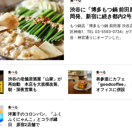
食べる
渋谷に「博多もつ鍋 前田
岡発、新宿に続き都内2号
もつ鍋店「博多もつ鍋 前田屋 渋谷
区神南1、TEL 03-5593-0734）が
谷・神宮通りにオープンした。
食べる
食べる
渋谷の老舗居酒屋「山家」が
表参道にカフェ
再始動 本店を大規模改装、
「goodcoffee
朝・深夜営業も
オフィスに併設
食べる
洋菓子のコロンバン、「ふく
ふくにゃんこ」とコラボ縁
日 原宿2店舗で