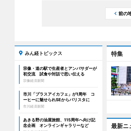
前の
みん経トピックス
特集
宗像・道の駅で生産者とアンバサダーが
初交流 試食や対話で思い伝える
宗像経済新聞
市川「プラスアイカフェ」が1周年 コ
ーヒーに魅せられSEからバリスタに
市川経済新聞
あきる野の油屋旅館、115周年へ向け記
最新ニ
念企画 オンラインギャラリーなど