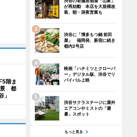
渋谷の老舗居酒屋「山家」
が再始動 本店を大規模改
装、朝・深夜営業も
渋谷に「博多もつ鍋 前田
屋」 福岡発、新宿に続き
都内2号店
映画「ハチミツとクローバ
ー」デジタル版、渋谷でリ
バイバル上映
下5階ま
夜景 都
谷」
渋谷サクラステージに屋外
エアコンやミストの「避
暑」スポット
もっと見る