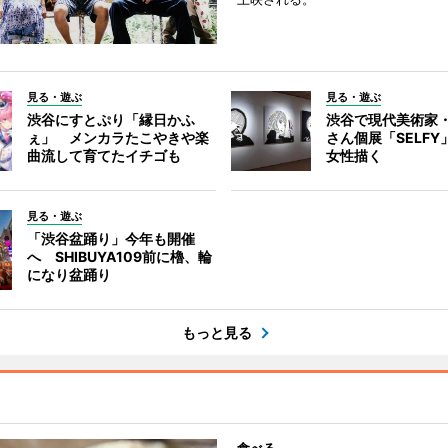
見る・遊ぶ
見る・遊ぶ
渋谷にすとぷり「縁日かふ
渋谷で現代美術家
ぇ」 メンカラたこやきや楽
さん個展「SELF
曲流して育てたイチゴも
女性描く
見る・遊ぶ
「渋谷盆踊り」今年も開催
へ SHIBUYA109前に櫓、輪
になり盆踊り
もっと見る