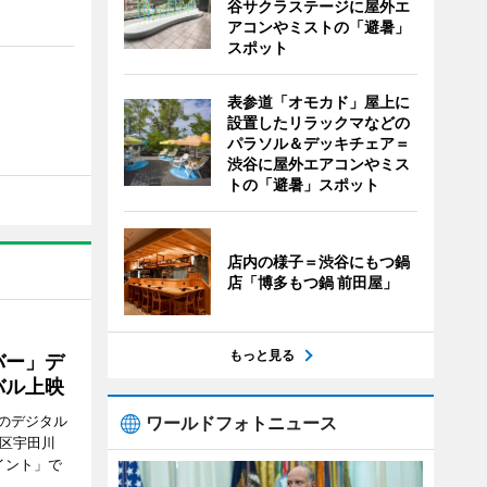
谷サクラステージに屋外エ
アコンやミストの「避暑」
スポット
表参道「オモカド」屋上に
設置したリラックマなどの
パラソル＆デッキチェア＝
渋谷に屋外エアコンやミス
トの「避暑」スポット
店内の様子＝渋谷にもつ鍋
店「博多もつ鍋 前田屋」
もっと見る
バー」デ
バル上映
ワールドフォトニュース
のデジタル
谷区宇田川
イント」で