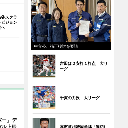
渋谷スクラ
外ビジョン
動へ
中立公、補正検討を要請
吉田は２安打１打点 大リ
ーグ
千賀の力投 大リーグ
バー」デ
バル上映
高市首相靖国参拝「適切に