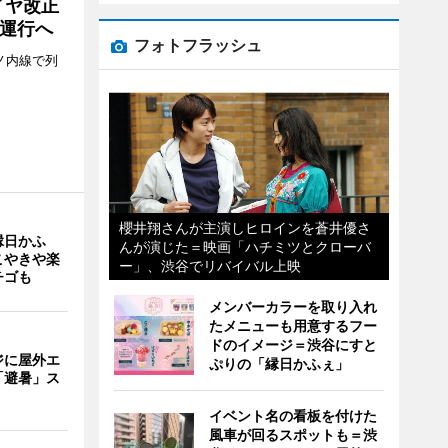
イヤ改正
運行へ
フォトフラッシュ
ノ内線で列
櫻井翔さんが主演しヒロインを蒼井優さ
縁日かふ
んが演じた＝映画「ハチミツとクローバ
こやきや楽
ー」、渋谷でリバイバル上映
チゴも
メンバーカラーを取り入れ
たメニューも用意するフー
ドのイメージ＝渋谷にすと
ジに屋外エ
ぷりの「縁日かふぇ」
「避暑」ス
イベント名の看板を付けた
風車が回るスポットも＝渋