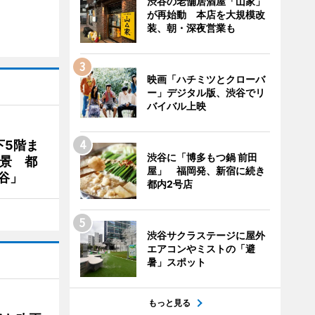
渋谷の老舗居酒屋「山家」
が再始動 本店を大規模改
装、朝・深夜営業も
映画「ハチミツとクローバ
ー」デジタル版、渋谷でリ
バイバル上映
下5階ま
渋谷に「博多もつ鍋 前田
夜景 都
屋」 福岡発、新宿に続き
谷」
都内2号店
渋谷サクラステージに屋外
エアコンやミストの「避
暑」スポット
もっと見る