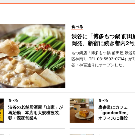
食べる
渋谷に「博多もつ鍋 前田
岡発、新宿に続き都内2号
もつ鍋店「博多もつ鍋 前田屋 渋谷
区神南1、TEL 03-5593-0734）が
谷・神宮通りにオープンした。
食べる
食べる
渋谷の老舗居酒屋「山家」が
表参道にカフェ
再始動 本店を大規模改装、
「goodcoffee
朝・深夜営業も
オフィスに併設