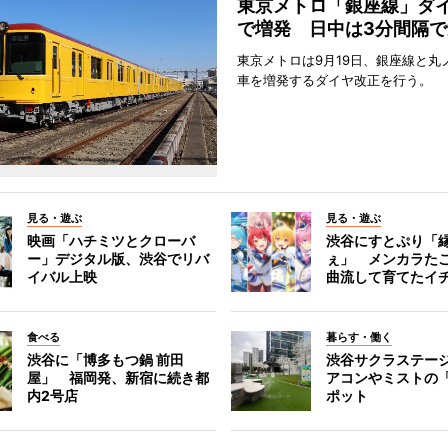
東京メトロ「銀座線」ダ
で増発 日中は3分間隔で
東京メトロは9月19日、銀座線と丸
車を増発するダイヤ改正を行う。
見る・遊ぶ
見る・遊ぶ
映画「ハチミツとクローバ
渋谷にすとぷり「
ー」デジタル版、渋谷でリバ
ぇ」 メンカラた
イバル上映
曲流して育てたイ
食べる
暮らす・働く
渋谷に「博多もつ鍋 前田
渋谷サクラステー
屋」 福岡発、新宿に続き都
アコンやミストの
内2号店
ポット