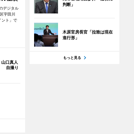
判断」
のデジタル
谷区宇田川
イント」で
木原官房長官「拉致は現在
進行形」
もっと見る
・山口真人
Y」 自撮り