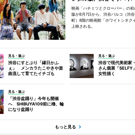
映画「ハチミツとクローバー」の初
版が8月7日から、渋谷パルコ（渋
町）8階の映画館「ホワイトシネク
上映される。
見る・遊ぶ
見る・遊ぶ
渋谷にすとぷり「縁日かふ
渋谷で現代美術家
ぇ」 メンカラたこやきや楽
さん個展「SELF
曲流して育てたイチゴも
女性描く
見る・遊ぶ
「渋谷盆踊り」今年も開催
へ SHIBUYA109前に櫓、輪
になり盆踊り
もっと見る