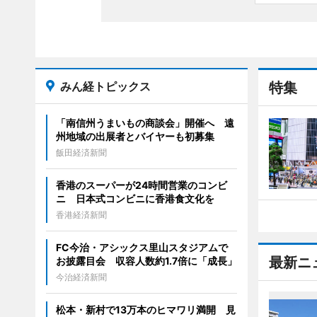
みん経トピックス
特集
「南信州うまいもの商談会」開催へ 遠
州地域の出展者とバイヤーも初募集
飯田経済新聞
香港のスーパーが24時間営業のコンビ
ニ 日本式コンビニに香港食文化を
香港経済新聞
FC今治・アシックス里山スタジアムで
最新ニ
お披露目会 収容人数約1.7倍に「成長」
今治経済新聞
松本・新村で13万本のヒマワリ満開 見