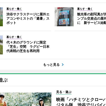
暮らす・働く
暮らす・働く
渋谷サクラステージに屋外エ
観光客の顔写真が
アコンやミストの「避暑」ス
ンブル交差点の屋
ポット
に 新サービス始
暮らす・働く
代々木のグラウンドに限定
「芝生」空間 ラグビー日本
代表戦の芝生を再利用
もっと見る
遊ぶ
見る・遊ぶ
映画「ハチミツとクロー
ジタル版、渋谷でリバイ