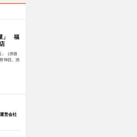
屋」 福
店
店」（渋谷
7月19日、渋
」 運営会社