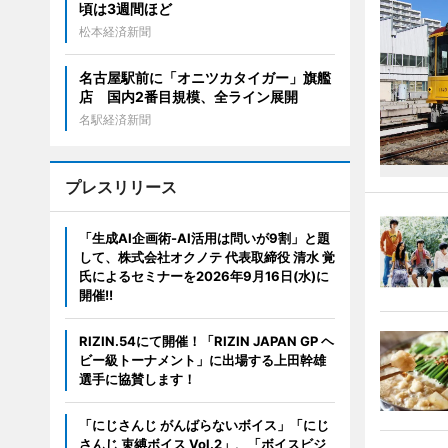
頃は3週間ほど
松本経済新聞
名古屋駅前に「オニツカタイガー」旗艦
店 国内2番目規模、全ライン展開
名駅経済新聞
プレスリリース
「生成AI企画術-AI活用は問いが9割」と題
して、株式会社オクノテ 代表取締役 清水 覚
氏によるセミナーを2026年9月16日(水)に
開催!!
RIZIN.54にて開催！「RIZIN JAPAN GP ヘ
ビー級トーナメント」に出場する上田幹雄
選手に協賛します！
「にじさんじ がんばらないボイス」「にじ
さんじ 束縛ボイス Vol.2」、「ボイスビジ