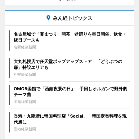
みん経トピックス
名古屋城で「夏まつり」開幕 盆踊りを毎日開催、飲食・
縁日ブースも
名駅経済新聞
大丸札幌店で任天堂ポップアップストア 「どうぶつの
森」特設エリアも
札幌経済新聞
OMO5函館で「函館夜景の日」 手回しオルガンで野外劇
テーマ曲
函館経済新聞
香港・九龍塘に韓国料理店「Social」 韓国定番料理を現
代風に
香港経済新聞