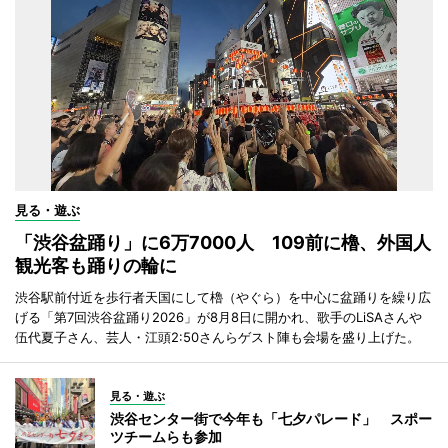
見る・遊ぶ
「渋谷盆踊り」に6万7000人 109前に櫓、外国人
観光客も踊りの輪に
渋谷駅前付近を歩行者天国にして櫓（やぐら）を中心に盆踊りを繰り広
げる「第7回渋谷盆踊り2026」が8月8日に開かれ、歌手のLiSAさんや
伍代夏子さん、芸人・江頭2:50さんらゲスト陣も会場を盛り上げた。
見る・遊ぶ
渋谷センター街で今年も「七夕パレード」 スポー
ツチームらも参加