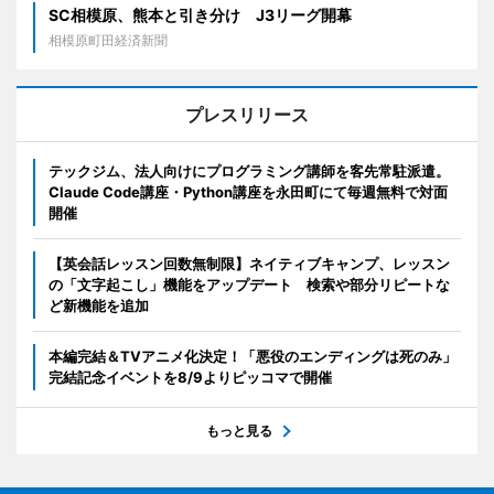
SC相模原、熊本と引き分け J3リーグ開幕
相模原町田経済新聞
プレスリリース
テックジム、法人向けにプログラミング講師を客先常駐派遣。
Claude Code講座・Python講座を永田町にて毎週無料で対面
開催
【英会話レッスン回数無制限】ネイティブキャンプ、レッスン
の「文字起こし」機能をアップデート 検索や部分リピートな
ど新機能を追加
本編完結＆TVアニメ化決定！「悪役のエンディングは死のみ」
完結記念イベントを8/9よりピッコマで開催
もっと見る