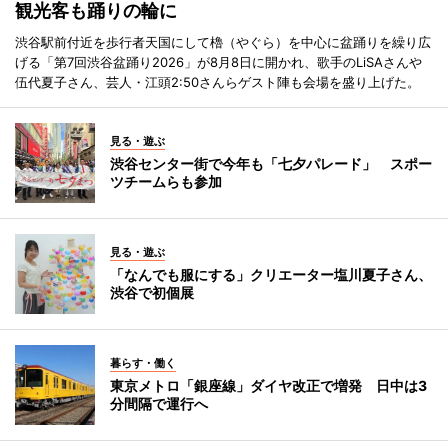
観光客も踊りの輪に
渋谷駅前付近を歩行者天国にして櫓（やぐら）を中心に盆踊りを繰り広
げる「第7回渋谷盆踊り2026」が8月8日に開かれ、歌手のLiSAさんや
伍代夏子さん、芸人・江頭2:50さんらゲスト陣も会場を盛り上げた。
見る・遊ぶ
渋谷センター街で今年も「七夕パレード」 スポー
ツチームらも参加
見る・遊ぶ
「なんでも服にする」クリエーター塩川夏子さん、
渋谷で初個展
暮らす・働く
東京メトロ「銀座線」ダイヤ改正で増発 日中は3
分間隔で運行へ