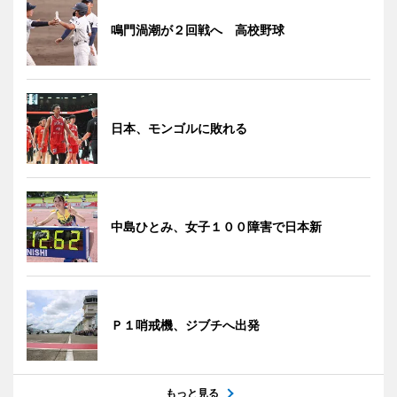
鳴門渦潮が２回戦へ 高校野球
日本、モンゴルに敗れる
中島ひとみ、女子１００障害で日本新
Ｐ１哨戒機、ジブチへ出発
もっと見る