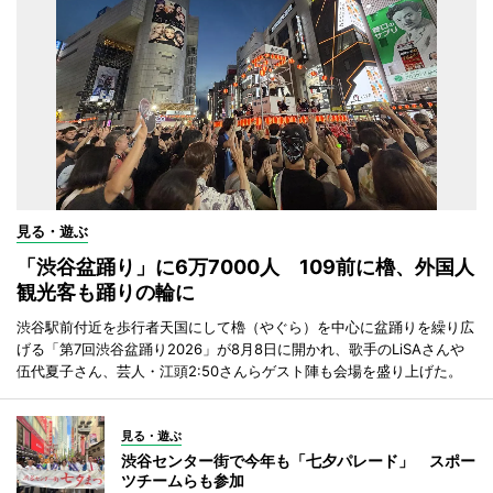
見る・遊ぶ
「渋谷盆踊り」に6万7000人 109前に櫓、外国人
観光客も踊りの輪に
渋谷駅前付近を歩行者天国にして櫓（やぐら）を中心に盆踊りを繰り広
げる「第7回渋谷盆踊り2026」が8月8日に開かれ、歌手のLiSAさんや
伍代夏子さん、芸人・江頭2:50さんらゲスト陣も会場を盛り上げた。
見る・遊ぶ
渋谷センター街で今年も「七夕パレード」 スポー
ツチームらも参加