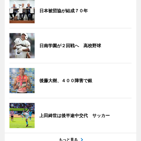
日本被団協が結成７０年
日南学園が２回戦へ 高校野球
後藤大樹、４００障害で銀
上田綺世は後半途中交代 サッカー
もっと見る