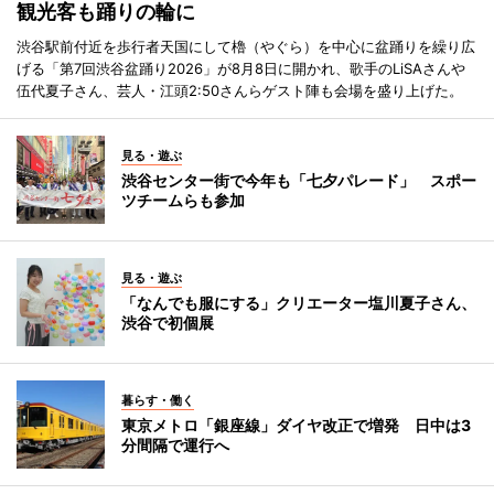
観光客も踊りの輪に
渋谷駅前付近を歩行者天国にして櫓（やぐら）を中心に盆踊りを繰り広
げる「第7回渋谷盆踊り2026」が8月8日に開かれ、歌手のLiSAさんや
伍代夏子さん、芸人・江頭2:50さんらゲスト陣も会場を盛り上げた。
見る・遊ぶ
渋谷センター街で今年も「七夕パレード」 スポー
ツチームらも参加
見る・遊ぶ
「なんでも服にする」クリエーター塩川夏子さん、
渋谷で初個展
暮らす・働く
東京メトロ「銀座線」ダイヤ改正で増発 日中は3
分間隔で運行へ