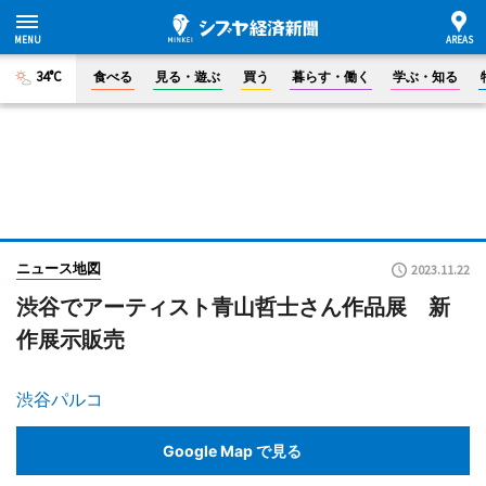
34°C
食べる
見る・遊ぶ
買う
暮らす・働く
学ぶ・知る
ニュース地図
2023.11.22
渋谷でアーティスト青山哲士さん作品展 新
作展示販売
渋谷パルコ
Google Map で見る