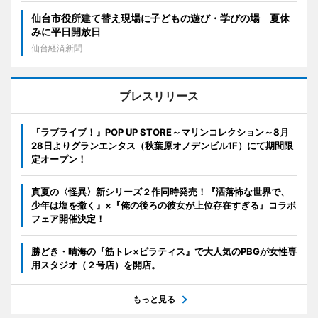
仙台市役所建て替え現場に子どもの遊び・学びの場 夏休
みに平日開放日
仙台経済新聞
プレスリリース
『ラブライブ！』POP UP STORE～マリンコレクション～8月
28日よりグランエンタス（秋葉原オノデンビル1F）にて期間限
定オープン！
真夏の〈怪異〉新シリーズ２作同時発売！『洒落怖な世界で、
少年は塩を撒く』×『俺の後ろの彼女が上位存在すぎる』コラボ
フェア開催決定！
勝どき・晴海の『筋トレ×ピラティス』で大人気のPBGが女性専
用スタジオ（２号店）を開店。
もっと見る