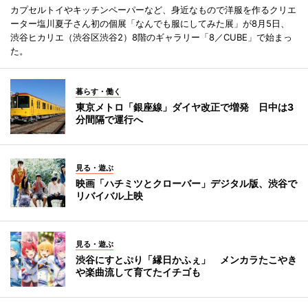
カプセルトイやキッチンペーパーなど、身近なもので洋服を作るクリエ
ーター塩川夏子さん初の個展「なんでも服にしてみた展」が8月5日、
渋谷ヒカリエ（渋谷区渋谷2）8階のギャラリー「8／CUBE」で始まっ
た。
暮らす・働く
東京メトロ「銀座線」ダイヤ改正で増発 日中は3
分間隔で運行へ
見る・遊ぶ
映画「ハチミツとクローバー」デジタル版、渋谷で
リバイバル上映
見る・遊ぶ
渋谷にすとぷり「縁日かふぇ」 メンカラたこやき
や楽曲流して育てたイチゴも