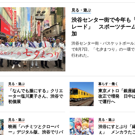
見る・遊ぶ
渋谷センター街で今年も
レード」 スポーツチー
加
渋谷センター街・バスケットボール
で8月7日、「七夕まつり」の一環
行われた。
見る・遊ぶ
暮らす・働く
「なんでも服にする」クリエ
東京メトロ「銀座
ーター塩川夏子さん、渋谷で
改正で増発 日中
初個展
で運行へ
見る・遊ぶ
見る・遊ぶ
映画「ハチミツとクローバ
渋谷にすとぷり「
ー」デジタル版、渋谷でリバ
ぇ」 メンカラた