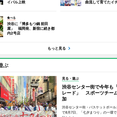
イバル上映
曲流して育てたイ
食べる
渋谷に「博多もつ鍋 前田
屋」 福岡発、新宿に続き都
内2号店
もっと見る
遊ぶ
見る・遊ぶ
渋谷センター街で今年も
レード」 スポーツチー
加
渋谷センター街・バスケットボール
で8月7日、「七夕まつり」の一環