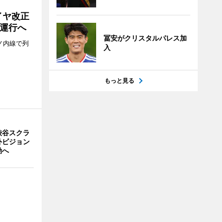
イヤ改正
運行へ
冨安がクリスタルパレス加
ノ内線で列
入
もっと見る
渋谷スクラ
外ビジョン
動へ