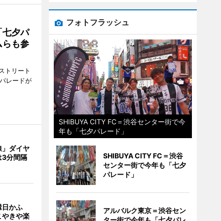
フォトフラッシュ
「七夕パ
ムらも参
ストリート
でパレードが
SHIBUYA CITY FC＝渋谷センター街で今
年も「七夕パレード」
線」ダイヤ
SHIBUYA CITY FC＝渋谷
は3分間隔
センター街で今年も「七夕
パレード」
縁日かふ
アルバルク東京＝渋谷セン
こやきや楽
ター街で今年も「七夕パレ