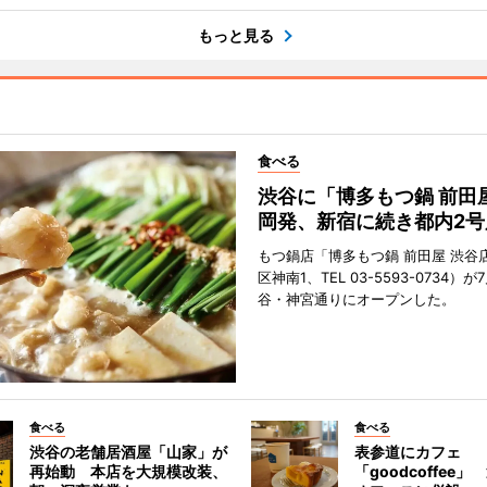
もっと見る
食べる
渋谷に「博多もつ鍋 前田
岡発、新宿に続き都内2号
もつ鍋店「博多もつ鍋 前田屋 渋谷
区神南1、TEL 03-5593-0734）が
谷・神宮通りにオープンした。
食べる
食べる
渋谷の老舗居酒屋「山家」が
表参道にカフェ
再始動 本店を大規模改装、
「goodcoffee