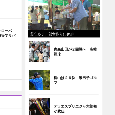
クローバ
悠仁さま、朝食作りに参加
渋谷でリバ
青森山田が２回戦へ 高校
野球
松山は２６位 米男子ゴル
フ
デラエスプリエジャ大統領
が就任