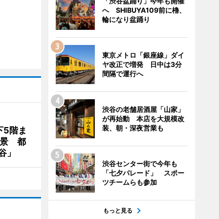
「渋谷盆踊り」今年も開催
へ SHIBUYA109前に櫓、
輪になり盆踊り
東京メトロ「銀座線」ダイ
ヤ改正で増発 日中は3分
間隔で運行へ
渋谷の老舗居酒屋「山家」
が再始動 本店を大規模改
装、朝・深夜営業も
下5階ま
夜景 都
谷」
渋谷センター街で今年も
「七夕パレード」 スポー
ツチームらも参加
もっと見る