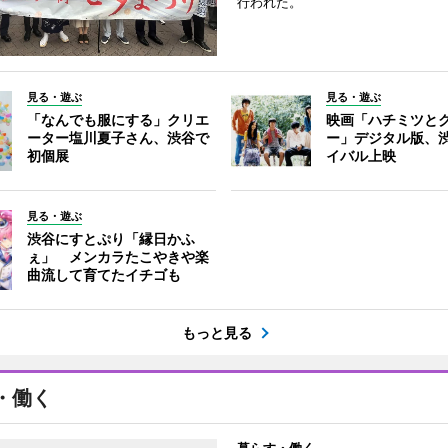
行われた。
見る・遊ぶ
見る・遊ぶ
「なんでも服にする」クリエ
映画「ハチミツと
ーター塩川夏子さん、渋谷で
ー」デジタル版、
初個展
イバル上映
見る・遊ぶ
渋谷にすとぷり「縁日かふ
ぇ」 メンカラたこやきや楽
曲流して育てたイチゴも
もっと見る
・働く