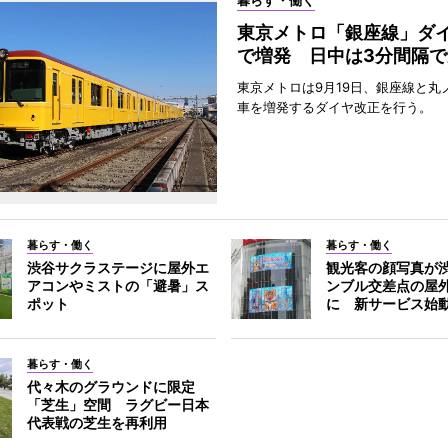
暮らす・働く
東京メトロ「銀座線」ダ
で増発 日中は3分間隔で
東京メトロは9月19日、銀座線と丸
車を増発するダイヤ改正を行う。
暮らす・働く
暮らす・働く
渋谷サクラステージに屋外エ
観光客の顔写真が
アコンやミストの「避暑」ス
ンブル交差点の屋
ポット
に 新サービス始
暮らす・働く
代々木のグラウンドに限定
「芝生」空間 ラグビー日本
代表戦の芝生を再利用