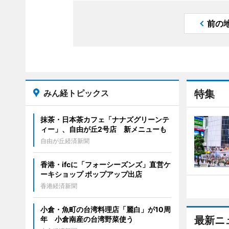
前の
みん経トピックス
特集
抹茶・日本茶カフェ「ナナズグリーンテ
ィー」、自由が丘2号店 新メニューも
自由が丘経済新聞
香港・ifcに「フォーシーズンズ」直営ケ
ーキショップ ポップアップ出店
香港経済新聞
小倉・魚町の台湾料理店「麗白」が10周
最新ニ
年 小倉南産の台湾野菜使う