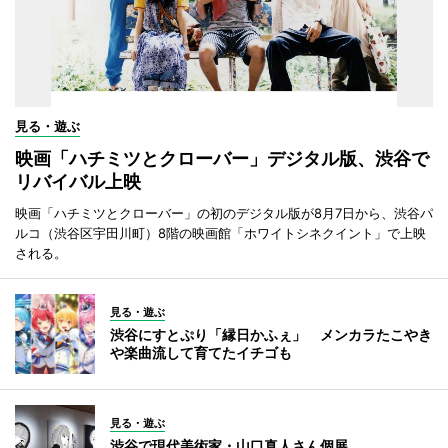
見る・遊ぶ
映画「ハチミツとクローバー」デジタル版、渋谷で
リバイバル上映
映画「ハチミツとクローバー」の初のデジタル版が8月7日から、渋谷パ
ルコ（渋谷区宇田川町）8階の映画館「ホワイトシネクイント」で上映
される。
見る・遊ぶ
渋谷にすとぷり「縁日かふぇ」 メンカラたこやき
や楽曲流して育てたイチゴも
見る・遊ぶ
渋谷で現代美術家・山口真人さん個展