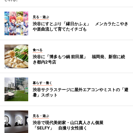
見る・遊ぶ
渋谷にすとぷり「縁日かふぇ」 メンカラたこやき
や楽曲流して育てたイチゴも
食べる
渋谷に「博多もつ鍋 前田屋」 福岡発、新宿に続
き都内2号店
暮らす・働く
渋谷サクラステージに屋外エアコンやミストの「避
暑」スポット
見る・遊ぶ
渋谷で現代美術家・山口真人さん個展
「SELFY」 自撮り女性描く