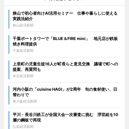
狭山で初心者向けAI活用セミナー 仕事や暮らしに使える
実践法紹介
狭山経済新聞
千葉ポートタワーで「BLUE＆FIRE mini」 地元店が鉄板
焼き料理提供
千葉経済新聞
上里町の児童生徒16人が町長らと意見交換 議場で町への
提案、再質問も
本庄経済新聞
河内小阪の「cuisine HAGI」が2周年 旬の食材使い、日
替わりで
東大阪経済新聞
平川・長谷川鉄工が全国大会一次審査に挑む 浮世絵を10
層の鋼板で再現
弘前経済新聞