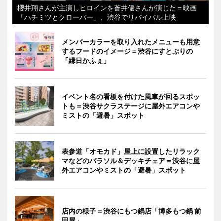
櫻井翔さんが主演しヒロインを蒼井優さんが演じた＝映画
「ハチミツとクローバー」、渋谷でリバイバル上映
メンバーカラーを取り入れたメニューも用意
するフードのイメージ＝渋谷にすとぷりの
「縁日かふぇ」
イベント名の看板を付けた風車が回るスポッ
トも＝渋谷サクラステージに屋外エアコンや
ミストの「避暑」スポット
表参道「オモカド」屋上に設置したリラック
マなどのパラソル＆デッキチェア＝渋谷に屋
外エアコンやミストの「避暑」スポット
店内の様子＝渋谷にもつ鍋店「博多もつ鍋 前
田屋」