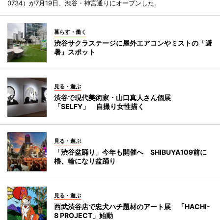
0734）が7月19日、渋谷・神宮通りにオープンした。
暮らす・働く
渋谷サクラステージに屋外エアコンやミストの「避
暑」スポット
見る・遊ぶ
渋谷で現代美術家・山口真人さん個展
「SELFY」 自撮り女性描く
見る・遊ぶ
「渋谷盆踊り」今年も開催へ SHIBUYA109前に
櫓、輪になり盆踊り
見る・遊ぶ
西武渋谷店で忠犬ハチ題材のアート展 「HACHI-
8 PROJECT」始動